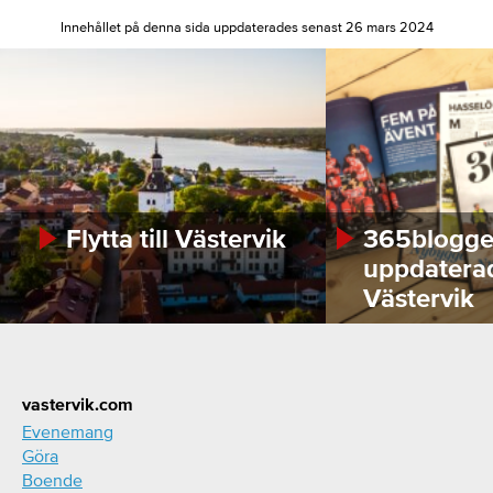
Innehållet på denna sida uppdaterades senast 26 mars 2024
Flytta till Västervik
365bloggen
uppdatera
Västervik
Footer
vastervik.com
Evenemang
Göra
Boende