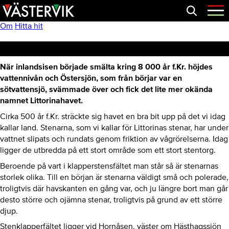
Hoppa
Skip
Hoppa
Öppna
menyn
till
to
till
huvudnavigering
main
sidfot
Om
Hitta hit
content
Littorinas stenar
När inlandsisen började smälta kring 8 000 år f.Kr. höjdes
vattennivån och Östersjön, som från börjar var en
sötvattensjö, svämmade över och fick det lite mer okända
namnet Littorinahavet.
Cirka 500 år f.Kr. sträckte sig havet en bra bit upp på det vi idag
kallar land. Stenarna, som vi kallar för Littorinas stenar, har under
vattnet slipats och rundats genom friktion av vågrörelserna. Idag
ligger de utbredda på ett stort område som ett stort stentorg.
Beroende på vart i klapperstensfältet man står så är stenarnas
storlek olika. Till en början är stenarna väldigt små och polerade,
troligtvis där havskanten en gång var, och ju längre bort man går
desto större och ojämna stenar, troligtvis på grund av ett större
djup.
Stenklapperfältet ligger vid Hornåsen, väster om Hästhagssjön