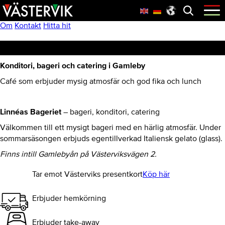
Hoppa
Skip
Hoppa
Öppna
menyn
till
to
till
huvudnavigering
main
sidfot
Om
Kontakt
Hitta hit
content
Linnéas Konditori & Catering
Konditori, bageri och catering i Gamleby
Café som erbjuder mysig atmosfär och god fika och lunch
Linnéas Bageriet
– bageri, konditori, catering
Välkommen till ett mysigt bageri med en härlig atmosfär. Under
sommarsäsongen erbjuds egentillverkad Italiensk gelato (glass).
Finns intill Gamlebyån på Västerviksvägen 2.
Tar emot Västerviks presentkort
Köp här
Erbjuder hemkörning
Erbjuder take-away