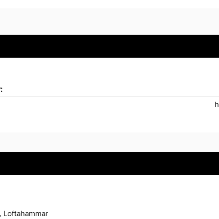
r:
h
, Loftahammar