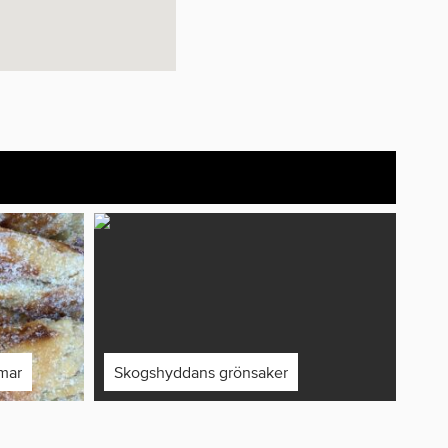
mar
Skogshyddans grönsaker