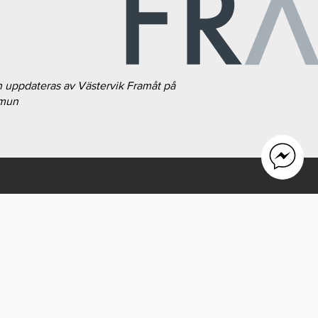
h uppdateras av Västervik Framåt på
mmun