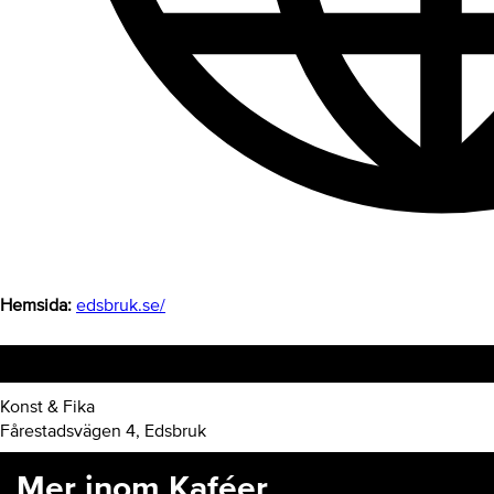
Hemsida:
edsbruk.se/
Hitta hit
Konst & Fika
Fårestadsvägen 4, Edsbruk
Mer inom Kaféer