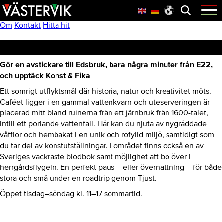
Hoppa
Skip
Hoppa
Öppna
menyn
till
to
till
huvudnavigering
main
sidfot
Om
Kontakt
Hitta hit
content
Konst & Fika
Gör en avstickare till Edsbruk, bara några minuter från E22,
och upptäck Konst & Fika
Ett somrigt utflyktsmål där historia, natur och kreativitet möts.
Caféet ligger i en gammal vattenkvarn och uteserveringen är
placerad mitt bland ruinerna från ett järnbruk från 1600-talet,
intill ett porlande vattenfall. Här kan du njuta av nygräddade
våfflor och hembakat i en unik och rofylld miljö, samtidigt som
du tar del av konstutställningar. I området finns också en av
Sveriges vackraste blodbok samt möjlighet att bo över i
herrgårdsflygeln. En perfekt paus – eller övernattning – för både
stora och små under en roadtrip genom Tjust.
Öppet tisdag–söndag kl. 11–17 sommartid.