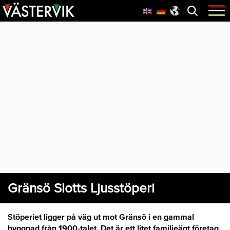
Hoppa
Skip
Hoppa
Öppna
menyn
till
to
till
huvudnavigering
main
sidfot
content
Gränsö Slotts Ljusstöperi
Stöperiet ligger på väg ut mot Gränsö i en gammal
byggnad från 1900-talet. Det är ett litet familjeägt företag.