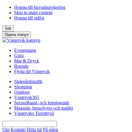
Hoppa till huvudnavigering
Skip to main content
Hoppa till sidfot
Sök
Öppna menyn
Evenemang
Göra
Mat & Dryck
Boende
Flytta till Västervik
Skärgårdstrafik
Shopping
Outdoor
Västervik365
Secondhand- och loppisguide
Magasin, broschyrer och guider
Västerviks Turistbyrå
Om
Kontakt
Hitta hit
På gång