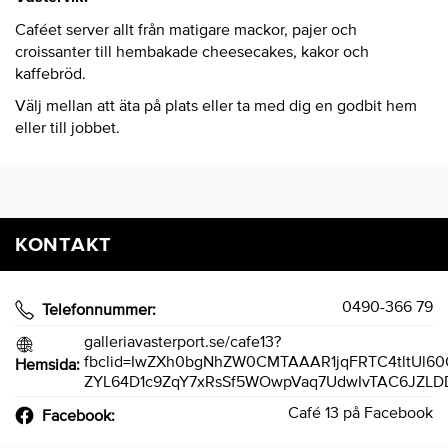
Caféet server allt från matigare mackor, pajer och
croissanter till hembakade cheesecakes, kakor och
kaffebröd.
Välj mellan att äta på plats eller ta med dig en godbit hem
eller till jobbet.
KONTAKT
0490-366 79
Telefonnummer:
galleriavasterport.se/cafe13?
fbclid=IwZXh0bgNhZW0CMTAAAR1jqFRTC4tltUl6
Hemsida:
ZYL64D1c9ZqY7xRsSf5WOwpVaq7UdwIvTAC6JZL
Café 13 på Facebook
Facebook: