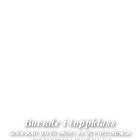
Boende i toppklass
SKÄM BORT DIG PÅ NÅGOT AV DE FYRSTJÄRNIGA
HOTELLEN MED SPA I VÄSTERVIK