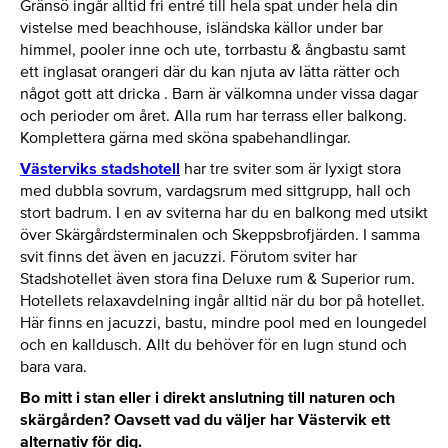
Gränsö ingår alltid fri entré till hela spat under hela din
vistelse med beachhouse, isländska källor under bar
himmel, pooler inne och ute, torrbastu & ångbastu samt
ett inglasat orangeri där du kan njuta av lätta rätter och
något gott att dricka . Barn är välkomna under vissa dagar
och perioder om året. Alla rum har terrass eller balkong.
Komplettera gärna med sköna spabehandlingar.
Västerviks stadshotell
har tre sviter som är lyxigt stora
med dubbla sovrum, vardagsrum med sittgrupp, hall och
stort badrum. I en av sviterna har du en balkong med utsikt
över Skärgårdsterminalen och Skeppsbrofjärden. I samma
svit finns det även en jacuzzi. Förutom sviter har
Stadshotellet även stora fina Deluxe rum & Superior rum.
Hotellets relaxavdelning ingår alltid när du bor på hotellet.
Här finns en jacuzzi, bastu, mindre pool med en loungedel
och en kalldusch. Allt du behöver för en lugn stund och
bara vara.
Bo mitt i stan eller i direkt anslutning till naturen och
skärgården? Oavsett vad du väljer har Västervik ett
alternativ för dig.