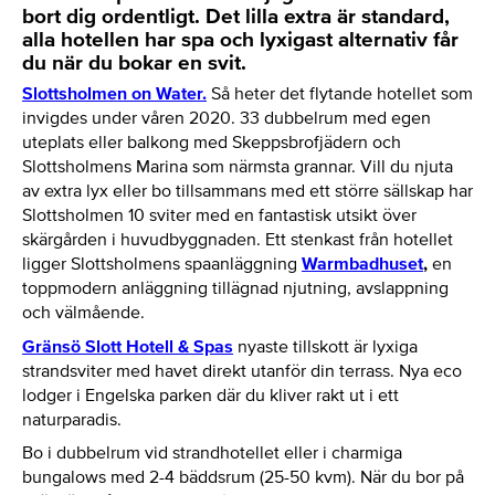
bort dig ordentligt. Det lilla extra är standard,
alla hotellen har spa och lyxigast alternativ får
du när du bokar en svit.
Slottsholmen on Water.
Så heter det flytande hotellet som
invigdes under våren 2020. 33 dubbelrum med egen
uteplats eller balkong med Skeppsbrofjädern och
Slottsholmens Marina som närmsta grannar. Vill du njuta
av extra lyx eller bo tillsammans med ett större sällskap har
Slottsholmen 10 sviter med en fantastisk utsikt över
skärgården i huvudbyggnaden. Ett stenkast från hotellet
ligger Slottsholmens spaanläggning
Warmbadhuset
,
en
toppmodern anläggning tillägnad njutning, avslappning
och välmående.
Gränsö Slott Hotell & Spas
nyaste tillskott är lyxiga
strandsviter med havet direkt utanför din terrass. Nya eco
lodger i Engelska parken där du kliver rakt ut i ett
naturparadis.
Bo i dubbelrum vid strandhotellet eller i charmiga
bungalows med 2-4 bäddsrum (25-50 kvm). När du bor på