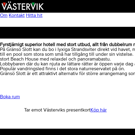
Hoppa
Skip
Hoppa
till
to
till
huvudnavigering
main
sidfot
Om
Kontakt
Hitta hit
content
Gränsö Slott Hotell & Spa
Fyrstjärnigt superior hotell med stort utbud, allt från dubbelrum m
På Gränsö Slott kan du bo i lyxiga Strandsviter direkt vid hav
till en pool som stora som små har tillgång till under sin vistel
stort Beach House med relaxdel och panoramabastu.
Lobbybaren där du kan njuta av lättare rätter är öppen varje dag å
Populär vandringsled finns i det stora naturreservatet på ön.
Gränsö Slott är ett attraktivt alternativ för större arrangemang 
Boka rum
Tar emot Västerviks presentkort
Köp här
Kontakt