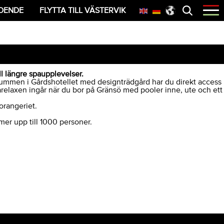
Öppna
OENDE
FLYTTA TILL VÄSTERVIK
menyn
ll längre spaupplevelser.
lrummen i Gårdshotellet med designträdgård har du direkt access
Sparelaxen ingår när du bor på Gränsö med pooler inne, ute och ett
orangeriet.
mer upp till 1000 personer.