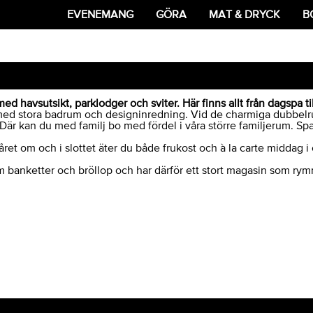
EVENEMANG
GÖRA
MAT & DRYCK
B
ed havsutsikt, parklodger och sviter. Här finns allt från dagspa ti
et, med stora badrum och designinredning. Vid de charmiga dubbe
se. Där kan du med familj bo med fördel i våra större familjerum. 
ret om och i slottet äter du både frukost och à la carte middag i 
som banketter och bröllop och har därför ett stort magasin som rym