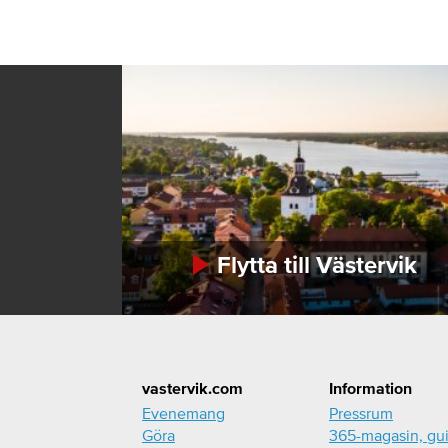
Flytta till Västervik
Footer
vastervik.com
Information
Evenemang
Pressrum
Göra
365-magasin, gu