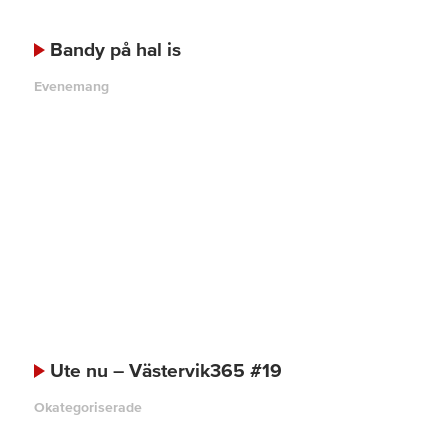
Bandy på hal is
Evenemang
Ute nu – Västervik365 #19
Okategoriserade