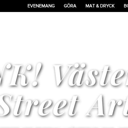
EVENEMANG
GÖRA
MAT & DRYCK
B
K! Väste
Street Ar