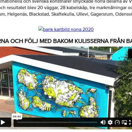
ernationella och svenska konstnärer smyckade norra delarna av 
ch resultatet blev 20 väggar, 28 kabelskåp, tre markmålningar oc
m, Helgenäs, Blackstad, Skaftekulla, UIlevi, Gagersrum, Odensv
RNA OCH FÖLJ MED BAKOM KULISSERNA FRÅN B