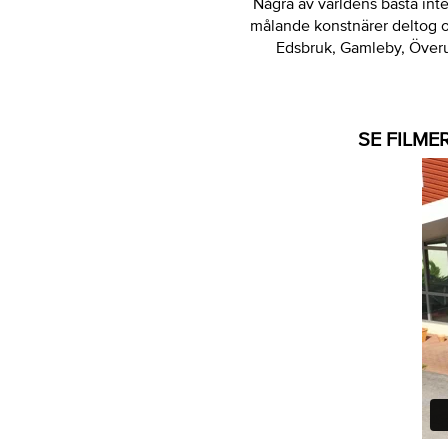
Några av världens bästa int
målande konstnärer deltog o
Edsbruk, Gamleby, Överu
SE FILME