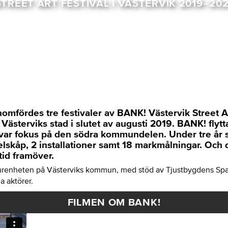
STREET ART FESTIVAL I VÄSTERVIK 2019–202
mfördes tre festivaler av BANK! Västervik Street Art
 Västerviks stad i slutet av augusti 2019. BANK! fly
1 var fokus på den södra kommundelen. Under tre år 
skåp, 2 installationer samt 18 markmålningar. Och de
tid framöver.
turenheten på Västerviks kommun, med stöd av Tjustbygdens Sp
a aktörer.
FILMEN OM BANK!