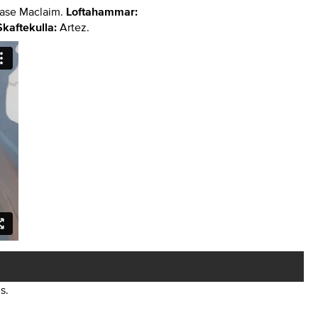
ase Maclaim.
Loftahammar:
kaftekulla:
Artez.
s.