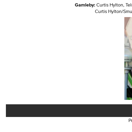
Gamleby:
Curtis Hylton, Te
Curtis Hylton/Sm
P