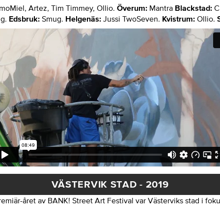
lmoMiel, Artez, Tim Timmey, Ollio.
Överum:
Mantra
Blackstad:
C
ug.
Edsbruk:
Smug.
Helgenäs:
Jussi TwoSeven.
Kvistrum:
Ollio.
S
VÄSTERVIK STAD - 2019
remiär-året av BANK! Street Art Festival var Västerviks stad i foku