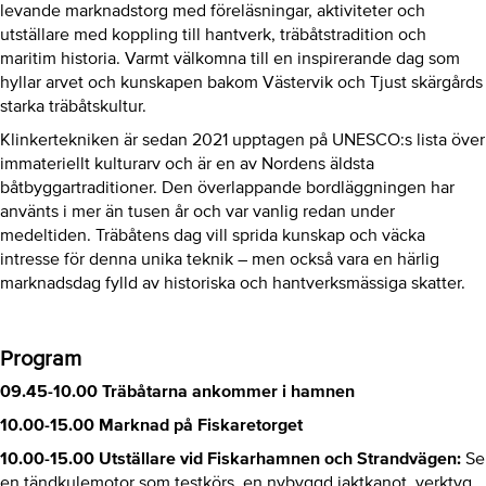
levande marknadstorg med föreläsningar, aktiviteter och
utställare med koppling till hantverk, träbåtstradition och
maritim historia. Varmt välkomna till en inspirerande dag som
hyllar arvet och kunskapen bakom Västervik och Tjust skärgårds
starka träbåtskultur.
Klinkertekniken är sedan 2021 upptagen på UNESCO:s lista över
immateriellt kulturarv och är en av Nordens äldsta
båtbyggartraditioner. Den överlappande bordläggningen har
använts i mer än tusen år och var vanlig redan under
medeltiden. Träbåtens dag vill sprida kunskap och väcka
intresse för denna unika teknik – men också vara en härlig
marknadsdag fylld av historiska och hantverksmässiga skatter.
Program
09.45-10.00
Träbåtarna ankommer i hamnen
10.00-15.00
Marknad på
Fiskaretorget
10.00-15.00 Utställare vid Fiskarhamnen och Strandvägen:
Se
en tändkulemotor som testkörs, en nybyggd jaktkanot, verktyg,