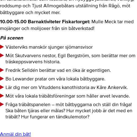
roddsump och Tjust Allmogebåtars utställning från Rågö, möt
båtbyggare och mycket mer.
10.00-15.00 Barnaktiviteter Fiskartorget:
Mulle Meck tar med
mojänger och molijoxer från sin båtverkstad!
På scenen
Västerviks manskör sjunger sjömansvisor
Möt Skutvarvens nestor, Egil Bergström, som berättar mer om
träskeppsvarvens historia.
Fredrik Selldén berättar vad en öka är egentligen.
Bo Lewander pratar om våra lokala båtbyggare.
Lär dig mer om Vituddens kanothistoria av Kåre Ankervik.
Möt våra lokala träbåtsföreningar som håller arvet levande.
Fråga träbåtspanelen – möt båtbyggarna och ställ din fråga!
Ska båten tjäras eller målas? Hur mycket jobb är det med en
träbåt? Hur fungerar en tändkulemotor?
Anmäl din båt!