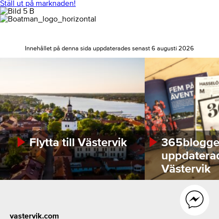
Ställ ut på marknaden!
Innehållet på denna sida uppdaterades senast 6 augusti 2026
Flytta till Västervik
365bloggen
uppdatera
Västervik
Footer
vastervik.com