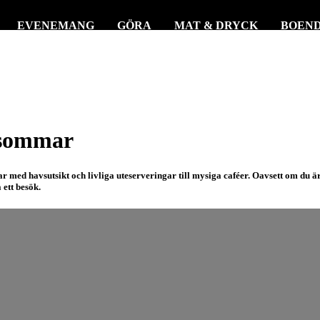
EVENEMANG
GÖRA
MAT & DRYCK
BOEN
d sommar
med havsutsikt och livliga uteserveringar till mysiga caféer. Oavsett om du är u
ett besök.