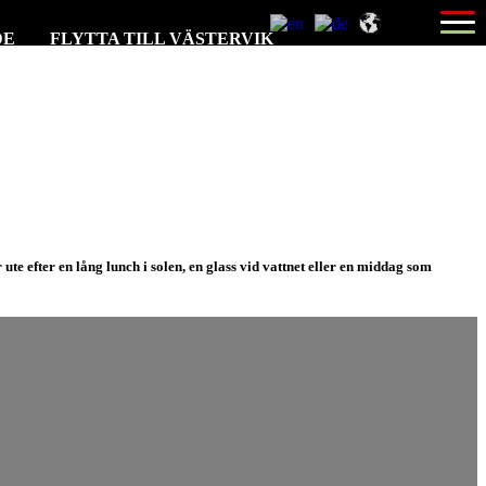
Öppna
menyn
DE
FLYTTA TILL VÄSTERVIK
te efter en lång lunch i solen, en glass vid vattnet eller en middag som