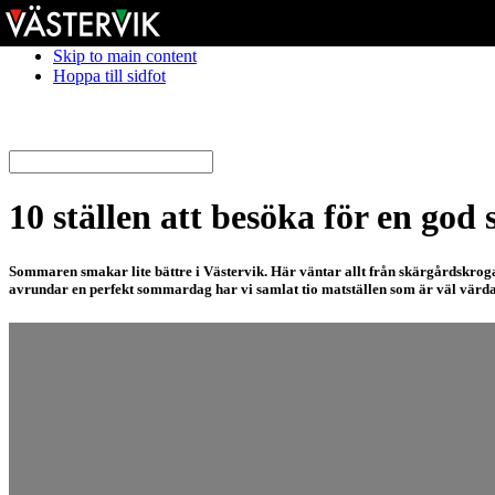
Hoppa till huvudnavigering
Skip to main content
Hoppa till sidfot
10 ställen att besöka för en go
Sommaren smakar lite bättre i Västervik. Här väntar allt från skärgårdskrogar 
avrundar en perfekt sommardag har vi samlat tio matställen som är väl värda 