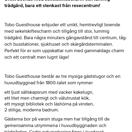
trädgård, bara ett stenkast från resecentrum!
Tobo Guesthouse erbjuder ett unikt, hemtrevligt boende
med sekelskiftescharm och tillgång till stor, lummig
trädgård. Bara några minuters gångavstånd till centrum, tåg-
och busstationer, sjukhuset och skärgårdsterminalen.
Perfekt för er som uppskattar rum med gammaldags charm
och ett centralt men lugnt läge!
Tobo Guesthouse består av tre mysiga gäststugor och en
huvudbyggnad från 1800-talet som rymmer
ett ljust sällskapsrum med vacker kakelugn,
ett litet men charmigt och välutrustat kök,
ett mysigt bibliotek och läshörna på vinden,
2 stiliga, moderna badrum.
Gästerna bor på varsin stuga men har tillgång till de
gemensamma utrymmena i huvudbyggnaden och
trädgården. Gratis gatuparkering finns i kvarteret.