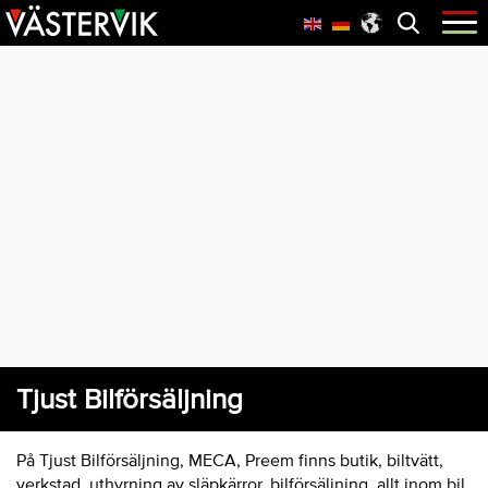
Hoppa
Skip
Hoppa
Öppna
menyn
till
to
till
huvudnavigering
main
sidfot
content
Tjust Bilförsäljning
På Tjust Bilförsäljning, MECA, Preem finns butik, biltvätt,
verkstad, uthyrning av släpkärror, bilförsäljning, allt inom bil.