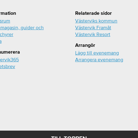
rmation
Relaterade sidor
ssrum
Västerviks kommun
magasin, guider och
Västervik Framåt
chyrer
Västervik Resort
a
Arrangör
numerera
Lägg till evenemang
ervik365
Arrangera evenemang
etsbrev