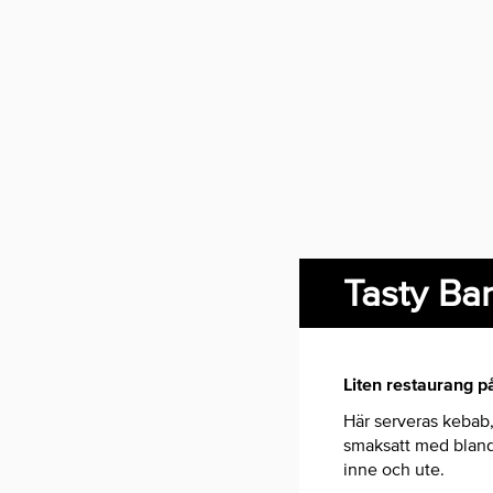
Tasty Bar
Liten restaurang p
Här serveras kebab,
smaksatt med bland 
inne och ute.