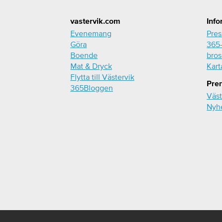
Footer
vastervik.com
Info
Evenemang
Pre
Göra
365-
Boende
bros
Mat & Dryck
Kart
Flytta till Västervik
Pre
365Bloggen
Väst
Nyh