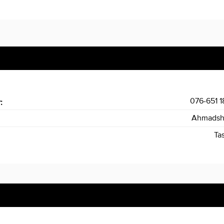
076-651 1
r:
Ahmadsh
Ta