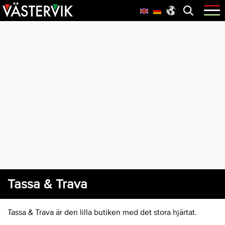
Hoppa
Skip
Hoppa
Öppna
menyn
till
to
till
huvudnavigering
main
sidfot
content
Tassa & Trava
Tassa & Trava är den lilla butiken med det stora hjärtat.