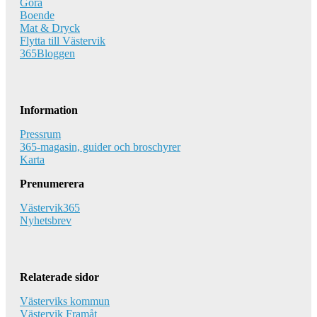
Göra
Boende
Mat & Dryck
Flytta till Västervik
365Bloggen
Information
Pressrum
365-magasin, guider och broschyrer
Karta
Prenumerera
Västervik365
Nyhetsbrev
Relaterade sidor
Västerviks kommun
Västervik Framåt