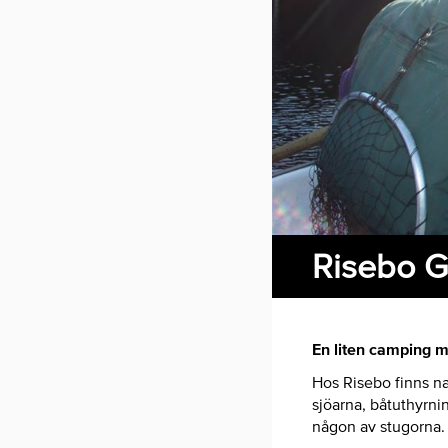
Risebo G
En liten camping 
Hos Risebo finns na
sjöarna, båtuthyrni
någon av stugorna.