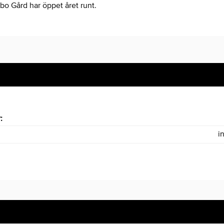
o Gård har öppet året runt.
r:
i