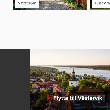
Nattstugan
Tjust Ar
Flytta till Västervik