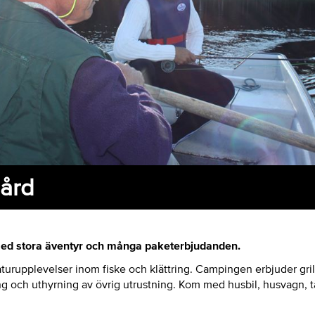
ård
med stora äventyr och många paketerbjudanden.
turupplevelser inom fiske och klättring. Campingen erbjuder grill
ng och uthyrning av övrig utrustning. Kom med husbil, husvagn, täl