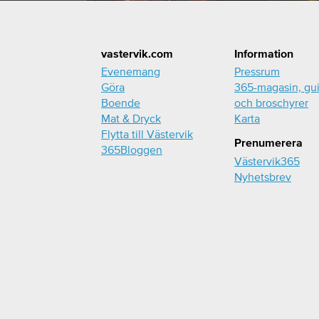
Footer
vastervik.com
Information
Evenemang
Pressrum
Göra
365-magasin, gu
Boende
och broschyrer
Mat & Dryck
Karta
Flytta till Västervik
Prenumerera
365Bloggen
Västervik365
Nyhetsbrev