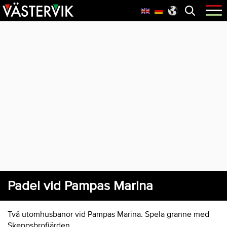
Hoppa
Skip
Hoppa
Öppna
menyn
till
to
till
huvudnavigering
main
sidfot
content
Padel vid Pampas Marina
Två utomhusbanor vid Pampas Marina. Spela granne med
Skeppsbrofjärden.