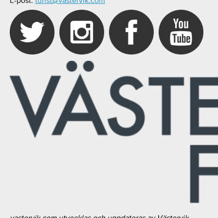
E-post:
turist@vastervik.com
vastervik.com utvecklas och uppdateras av Västervik