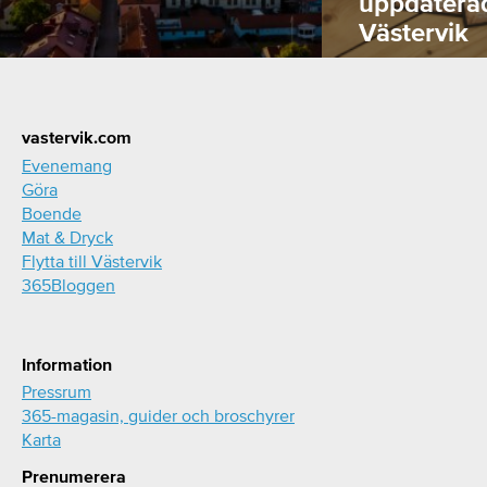
uppdatera
Västervik
Footer
vastervik.com
Evenemang
Göra
Boende
Mat & Dryck
Flytta till Västervik
365Bloggen
Information
Pressrum
365-magasin, guider och broschyrer
Karta
Prenumerera