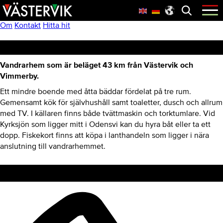
Hoppa
Skip
Hoppa
Öppna
menyn
till
to
till
huvudnavigering
main
sidfot
Om
Kontakt
Hitta hit
content
Odensvi Vandrarhem
Vandrarhem som är beläget 43 km från Västervik och
Vimmerby.
Ett mindre boende med åtta bäddar fördelat på tre rum.
Gemensamt kök för självhushåll samt toaletter, dusch och allrum
med TV. I källaren finns både tvättmaskin och torktumlare. Vid
Kyrksjön som ligger mitt i Odensvi kan du hyra båt eller ta ett
dopp. Fiskekort finns att köpa i lanthandeln som ligger i nära
anslutning till vandrarhemmet.
Kontakt