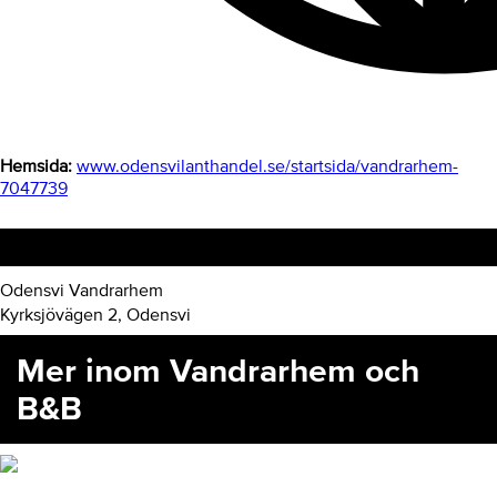
Hemsida:
www.odensvilanthandel.se/startsida/vandrarhem-
7047739
Hitta hit
Odensvi Vandrarhem
Kyrksjövägen 2, Odensvi
Mer inom Vandrarhem och
B&B