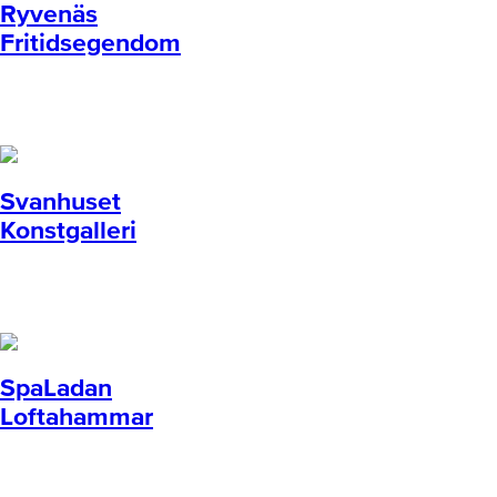
Ryvenäs
Fritidsegendom
Svanhuset
Konstgalleri
SpaLadan
Loftahammar