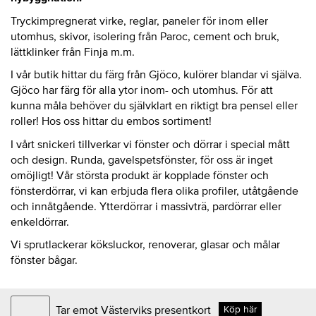
Tryckimpregnerat virke, reglar, paneler för inom eller
utomhus, skivor, isolering från Paroc, cement och bruk,
lättklinker från Finja m.m.
I vår butik hittar du färg från Gjöco, kulörer blandar vi själva.
Gjöco har färg för alla ytor inom- och utomhus. För att
kunna måla behöver du självklart en riktigt bra pensel eller
roller! Hos oss hittar du embos sortiment!
I vårt snickeri tillverkar vi fönster och dörrar i special mått
och design. Runda, gavelspetsfönster, för oss är inget
omöjligt! Vår största produkt är kopplade fönster och
fönsterdörrar, vi kan erbjuda flera olika profiler, utåtgående
och innåtgående. Ytterdörrar i massivträ, pardörrar eller
enkeldörrar.
Vi sprutlackerar köksluckor, renoverar, glasar och målar
fönster bågar.
Tar emot Västerviks presentkort
Köp här