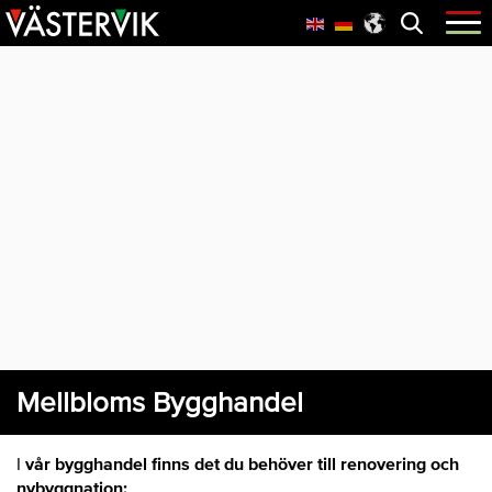
Hoppa
Skip
Hoppa
Öppna
menyn
till
to
till
huvudnavigering
main
sidfot
content
Mellbloms Bygghandel
I
vår bygghandel finns det du behöver till renovering och
nybyggnation: