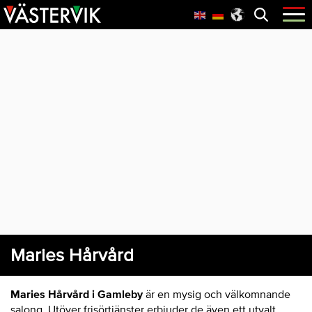
Hoppa
Skip
Hoppa
Öppna
menyn
till
to
till
huvudnavigering
main
sidfot
content
Maries Hårvård
Maries Hårvård i Gamleby
är en mysig och välkomnande
salong. Utöver frisörtjänster erbjuder de även ett utvalt