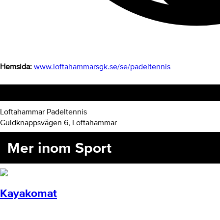
Hemsida:
www.loftahammarsgk.se/se/padeltennis
Hitta hit
Loftahammar Padeltennis
Guldknappsvägen 6, Loftahammar
Mer inom Sport
Kayakomat