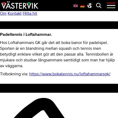
Hoppa
Skip
Hoppa
Öppna
menyn
till
to
till
huvudnavigering
main
sidfot
Om
Kontakt
Hitta hit
content
Loftahammar Padeltennis
Padeltennis i Loftahammar.
Hos Loftahammars GK går det att boka banor för padelspel.
Sporten är en blandning mellan squash och tennis men
betydligt enklare vilket gör att den passar alla. Tennisbollen är
mjukare och studsar långsammare samtidigt som man har hjälp
av väggarna.
Tidbokning via:
https://www.bokatennis.nu/loftahammarsgk/
Kontakt