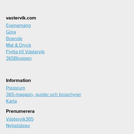
Footer
vastervik.com
Evenemang
Göra
Boende
Mat & Dryck
Flytta till Västervik
365Bloggen
Information
Pressrum
365-magasin, guider och broschyrer
Karta
Prenumerera
Västervik365
Nyhetsbrev