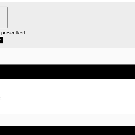
 presentkort
r
r: