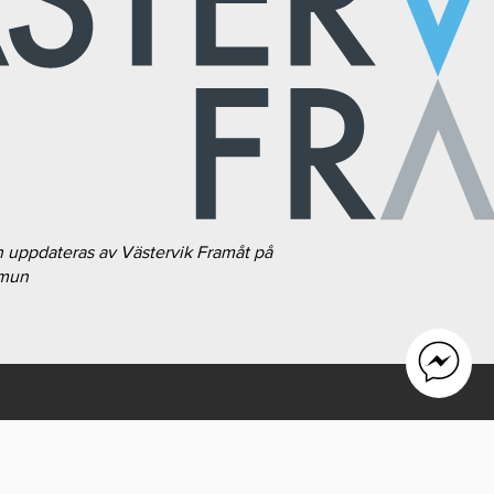
h uppdateras av Västervik Framåt på
mmun