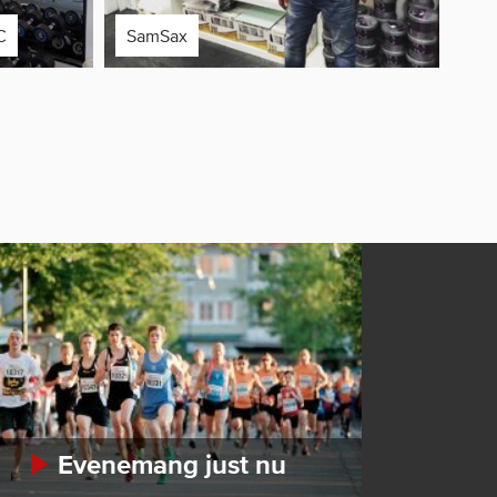
C
SamSax
Evenemang just nu