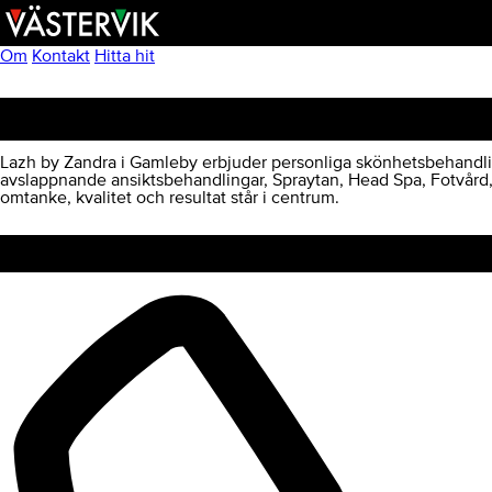
Hoppa
Skip
Hoppa
till
to
till
huvudnavigering
main
sidfot
Om
Kontakt
Hitta hit
content
Lazh By Zandra
Lazh by Zandra i Gamleby erbjuder personliga skönhetsbehandlin
avslappnande ansiktsbehandlingar, Spraytan, Head Spa, Fotvård,
omtanke, kvalitet och resultat står i centrum.
Kontakt