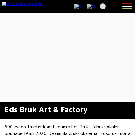
Hoppa
Skip
Hoppa
Öppna
till
to
till
menyn
huvudnavigering
main
sidfot
content
Eds Bruk Art & Factory
600 kvadratmeter konst i gamla Eds Bruks fabrikslokaler
öppnade 19 juli 2020. De gamla brukslokalerna i Edsbruk i norra