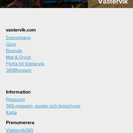
Västervik
Footer
vastervik.com
Evenemang
Göra
Boende
Mat & Dryck
Flytta till Västervik
365Bloggen
Information
Pressrum
365-magasin, guider och broschyrer
Karta
Prenumerera
Västervik365