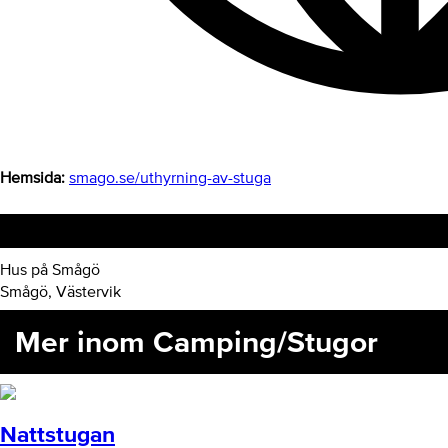
Hemsida:
smago.se/uthyrning-av-stuga
Hitta hit
Hus på Smågö
Smågö, Västervik
Mer inom Camping/Stugor
Nattstugan