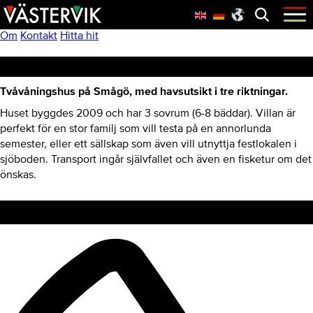
Hoppa
Skip
Hoppa
Öppna
menyn
till
to
till
huvudnavigering
main
sidfot
Om
Kontakt
Hitta hit
content
Hus på Smågö
Tvåvåningshus på Smågö, med havsutsikt i tre riktningar.
Huset byggdes 2009 och har 3 sovrum (6-8 bäddar). Villan är
perfekt för en stor familj som vill testa på en annorlunda
semester, eller ett sällskap som även vill utnyttja festlokalen i
sjöboden. Transport ingår självfallet och även en fisketur om det
önskas.
Kontakt