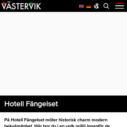
Hoppa
Skip
Hoppa
Öppna
menyn
till
to
till
huvudnavigering
main
sidfot
content
Hotell Fängelset
På Hotell Fängelset möter historisk charm modern
bekvämlighet. Här bor du i en unik miljö innanför de