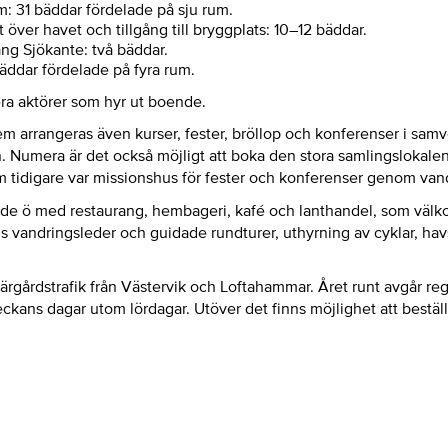
: 31 bäddar fördelade på sju rum.
över havet och tillgång till bryggplats: 10–12 bäddar.
ang Sjökante: två bäddar.
bäddar fördelade på fyra rum.
era aktörer som hyr ut boende.
m arrangeras även kurser, fester, bröllop och konferenser i sa
 Numera är det också möjligt att boka den stora samlingslokale
tidigare var missionshus för fester och konferenser genom va
nde ö med restaurang, hembageri, kafé och lanthandel, som väl
nns vandringsleder och guidade rundturer, uthyrning av cyklar, ha
rgårdstrafik från Västervik och Loftahammar. Året runt avgår regu
eckans dagar utom lördagar. Utöver det finns möjlighet att beställ