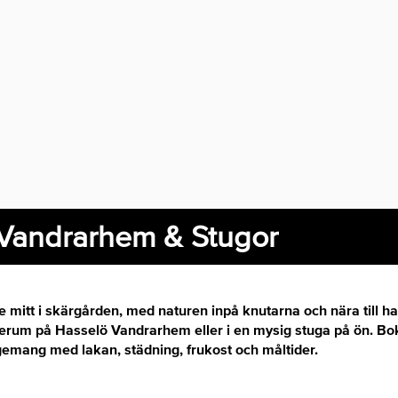
Vandrarhem & Stugor
 mitt i skärgården, med naturen inpå knutarna och nära till hav
ljerum på Hasselö Vandrarhem eller i en mysig stuga på ön. B
angemang med lakan, städning, frukost och måltider.