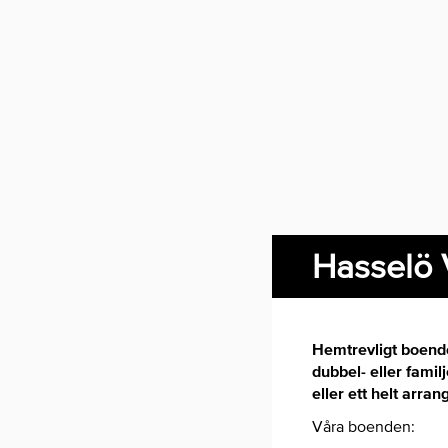
Hasselö 
Hemtrevligt boende
dubbel- eller fami
eller ett helt arr
Våra boenden: