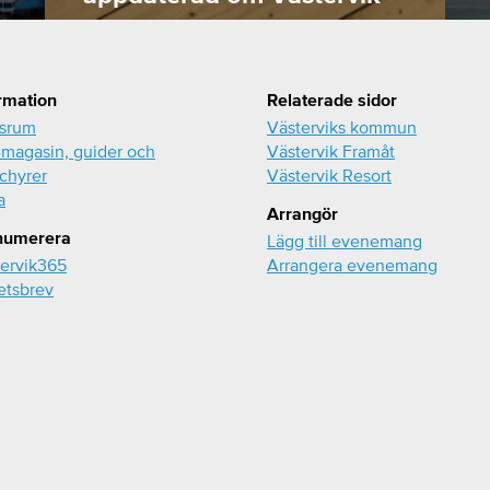
rmation
Relaterade sidor
ssrum
Västerviks kommun
magasin, guider och
Västervik Framåt
chyrer
Västervik Resort
a
Arrangör
numerera
Lägg till evenemang
ervik365
Arrangera evenemang
etsbrev