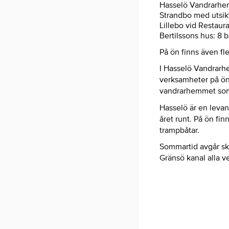
Hasselö Vandrarhem
Strandbo med utsikt 
Lillebo vid Restaur
Bertilssons hus: 8 
På ön finns även fl
I Hasselö Vandrarhe
verksamheter på ön.
vandrarhemmet som 
Hasselö är en leva
året runt. På ön fi
trampbåtar.
Sommartid avgår skä
Gränsö kanal alla v