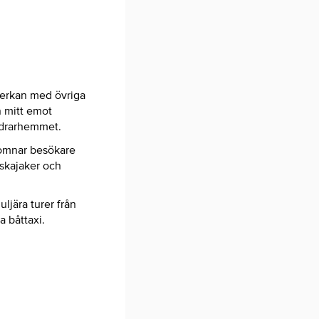
mverkan med övriga
n mitt emot
ndrarhemmet.
komnar besökare
vskajaker och
ljära turer från
a båttaxi.