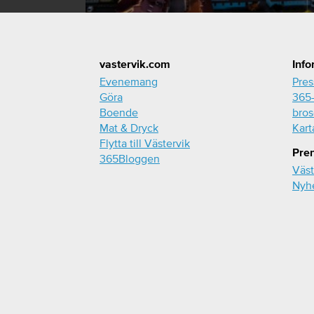
Footer
vastervik.com
Info
Evenemang
Pre
Göra
365-
Boende
bros
Mat & Dryck
Kart
Flytta till Västervik
Pre
365Bloggen
Väst
Nyh