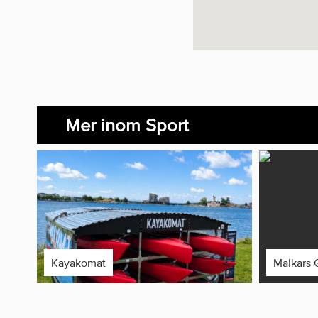
Mer inom Sport
Kayakomat
Malkars 