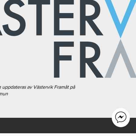
h uppdateras av Västervik Framåt på
mmun