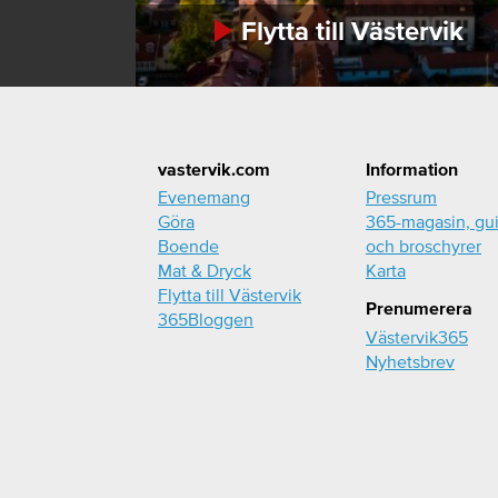
Flytta till Västervik
Footer
vastervik.com
Information
Evenemang
Pressrum
Göra
365-magasin, gu
Boende
och broschyrer
Mat & Dryck
Karta
Flytta till Västervik
Prenumerera
365Bloggen
Västervik365
Nyhetsbrev