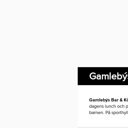
Gamlebýs
Gamlebýs Bar & Kök
dagens lunch och på 
barnen. På sporthyl