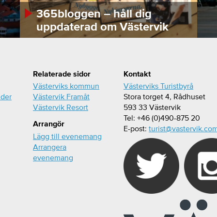
365bloggen – håll dig
uppdaterad om Västervik
Relaterade sidor
Kontakt
Västerviks kommun
Västerviks Turistbyrå
ider
Västervik Framåt
Stora torget 4, Rådhuset
Västervik Resort
593 33 Västervik
Tel: +46 (0)490-875 20
Arrangör
E-post:
turist@vastervik.co
Lägg till evenemang
Arrangera
evenemang