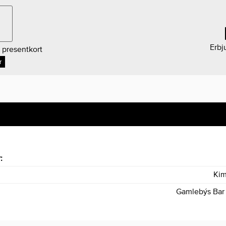
Erbj
 presentkort
r
r:
Ki
Gamlebýs Bar