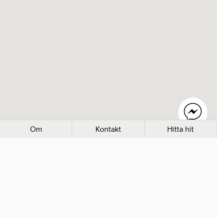
Om
Kontakt
Hitta hit