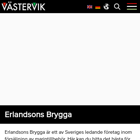
Hoppa
Skip
Hoppa
Öppna
menyn
till
to
till
huvudnavigering
main
sidfot
content
Erlandsons Brygga
Erlandsons Brygga är ett av Sveriges ledande företag inom
försäljning av marintillbehör. Här kan du hitta det bästa för