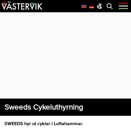
Hoppa
Skip
Hoppa
Öppna
menyn
till
to
till
huvudnavigering
main
sidfot
content
Sweeds Cykeluthyrning
SWEEDS hyr ut cyklar i Loftahammar.