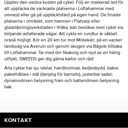
Upplev den vackra kusten på cykel. Följ en markerad led för
att upptäcka de vackraste platserna i Loftahammar med
omnejd eller gå på upptäcktsfärd på egen hand. De finaste
platserna i området, som hamnen i Flatvarp eller
glasblåsningsverkstaden i Vråka, kan besökas med cykel via
böljande asfalterade vägar. Att cykla en rundtur är såklart
också möjligt. Kör en 20 km tur mot Mistekärr, på en vacker
landsväg via Averum och genom skogen via Bågvik tillbaka
till Loftahammar. Tar med din fikakorg och njut av en härlig
utflykt. SWEEDS ger dig gärna kartor och råd!
Alla cyklar har sju växlar, handbromsar, kedjeskydd, bakre
pakethållare i stål (lämplig för barnsits), justerbar sadel,
dynamodriven belysning fram och batteridriven belysning
bak.
KONTAKT