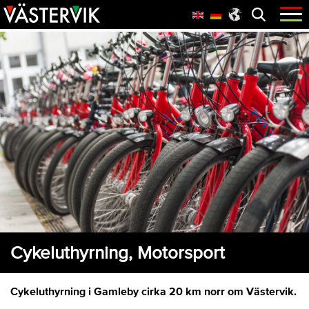
Hoppa
Skip
Hoppa
Öppna
menyn
till
to
till
huvudnavigering
main
sidfot
content
Cykeluthyrning, Motorsport
Cykeluthyrning i Gamleby cirka 20 km norr om Västervik.