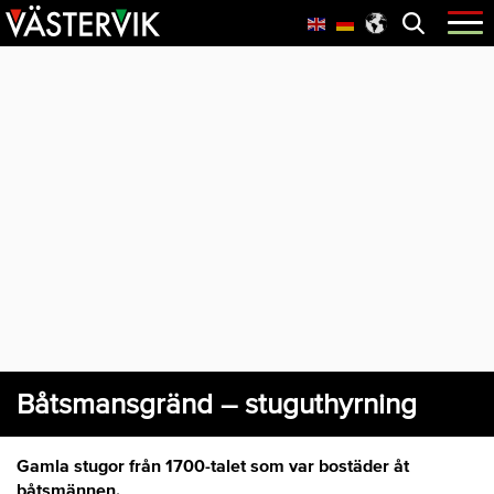
Hoppa
Skip
Hoppa
Öppna
menyn
till
to
till
huvudnavigering
main
sidfot
content
Båtsmansgränd – stuguthyrning
Gamla stugor från 1700-talet som var bostäder åt
båtsmännen.