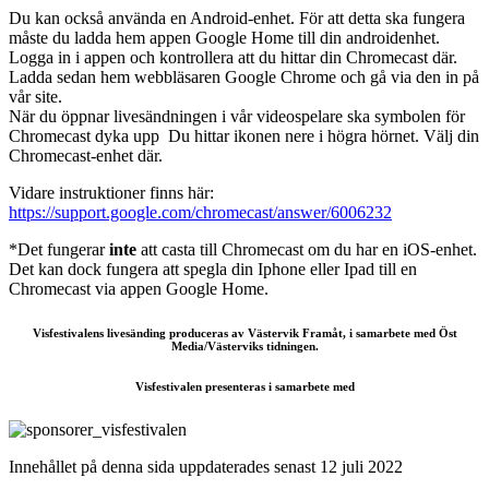
Du kan också använda en Android-enhet. För att detta ska fungera
måste du ladda hem appen Google Home till din androidenhet.
Logga in i appen och kontrollera att du hittar din Chromecast där.
Ladda sedan hem webbläsaren Google Chrome och gå via den in på
vår site.
När du öppnar livesändningen i vår videospelare ska symbolen för
Chromecast dyka upp Du hittar ikonen nere i högra hörnet. Välj din
Chromecast-enhet där.
Vidare instruktioner finns här:
https://support.google.com/chromecast/answer/6006232
*Det fungerar
inte
att casta till Chromecast om du har en iOS-enhet.
Det kan dock fungera att spegla din Iphone eller Ipad till en
Chromecast via appen Google Home.
Visfestivalens livesänding produceras av Västervik Framåt, i samarbete med Öst
Media/Västerviks tidningen.
Visfestivalen presenteras i samarbete med
Innehållet på denna sida uppdaterades senast 12 juli 2022