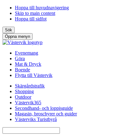
Hoppa till huvudnavigering
Skip to main content
Hoppa till sidfot
Sök
Öppna menyn
Evenemang
Göra
Mat & Dryck
Boende
Flytta till Västervik
Skärgårdstrafik
Shopping
Outdoor
Västervik365
Secondhand- och loppisguide
Magasin, broschyrer och guider
Västerviks Turistbyrå