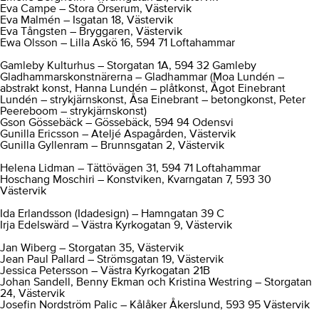
Eva Campe – Stora Örserum, Västervik
Eva Malmén – Isgatan 18, Västervik
Eva Tångsten – Bryggaren, Västervik
Ewa Olsson – Lilla Askö 16, 594 71 Loftahammar
Gamleby Kulturhus – Storgatan 1A, 594 32 Gamleby
Gladhammarskonstnärerna – Gladhammar (Moa Lundén –
abstrakt konst, Hanna Lundén – plåtkonst, Ågot Einebrant
Lundén – strykjärnskonst, Åsa Einebrant – betongkonst, Peter
Peereboom – strykjärnskonst)
Gson Gössebäck – Gössebäck, 594 94 Odensvi
Gunilla Ericsson – Ateljé Aspagården, Västervik
Gunilla Gyllenram – Brunnsgatan 2, Västervik
Helena Lidman – Tättövägen 31, 594 71 Loftahammar
Hoschang Moschiri – Konstviken, Kvarngatan 7, 593 30
Västervik
Ida Erlandsson (Idadesign) – Hamngatan 39 C
Irja Edelswärd – Västra Kyrkogatan 9, Västervik
Jan Wiberg – Storgatan 35, Västervik
Jean Paul Pallard – Strömsgatan 19, Västervik
Jessica Petersson –
Västra Kyrkogatan 21B
Johan Sandell, Benny Ekman och Kristina Westring – Storgatan
24, Västervik
Josefin Nordström Palic – Kålåker Åkerslund, 593 95 Västervik