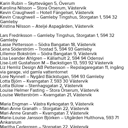
Karin Rubin – Skyttevägen 5, Överum
Karolina Nilsson – Stora Örserum, Västervik
Kevin Craughwell – Hotell Fängelset, Västervik
Kevin Craughwell – Gamleby Tingshus, Storgatan 1, 594 32
Gamleby
Kristina Nilsson – Ateljé Aspagården, Västervik
Lars Fredriksson – Gamleby Tingshus, Storgatan 1, 594 32
Gamleby
Lasse Pettersson – Södra Bangatan 18, Västervik
Lena Söderström – Trostad 5, 594 93 Gamleby
Lillemor Bokström – Södra Bangatan 9, Västervik
Lisa Leander Ahlgren – Källarhult 2, 594 94 Odensvi
Lise-Lott Gustafsson M – Backstigen 13, 593 92 Västervik
Liz Hemliz Design AB Pettersson – Repslagaregatan 11, ingång
via garage, vid gamla vattentornet
Lore Nynnell – Nygård Bäckstugan, 594 93 Gamleby
Lotta Björn – Kvarngatan 7, 593 30 Västervik
Lotta Bülow – Stenhagsgatan 2, Västervik
Louise Helmer Fasting – Stora Örserum, Västervik
Louise Wetterström – Kvarngatan 21, Västervik
Maria Engman – Västra Kyrkogatan 9, Västervik
Mari-Anne Granath – Storgatan 22, Västervik
Mari-Anne Granath – Kvarngatan 7, Västervik
Marie-Louise Jansson Björken – Utgården Hulthorva, 593 71
Ankarsrum
Maritha Cedergren – Storgatan 22, Västervik