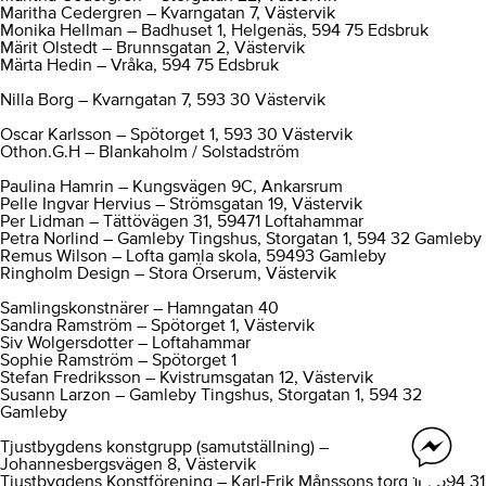
Maritha Cedergren – Kvarngatan 7, Västervik
Monika Hellman – Badhuset 1, Helgenäs, 594 75 Edsbruk
Märit Olstedt – Brunnsgatan 2, Västervik
Märta Hedin – Vråka, 594 75 Edsbruk
Nilla Borg – Kvarngatan 7, 593 30 Västervik
Oscar Karlsson – Spötorget 1, 593 30 Västervik
Othon.G.H – Blankaholm / Solstadström
Paulina Hamrin – Kungsvägen 9C, Ankarsrum
Pelle Ingvar Hervius – Strömsgatan 19, Västervik
Per Lidman – Tättövägen 31, 59471 Loftahammar
Petra Norlind – Gamleby Tingshus, Storgatan 1, 594 32 Gamleby
Remus Wilson – Lofta gamla skola, 59493 Gamleby
Ringholm Design – Stora Örserum, Västervik
Samlingskonstnärer – Hamngatan 40
Sandra Ramström – Spötorget 1, Västervik
Siv Wolgersdotter – Loftahammar
Sophie Ramström – Spötorget 1
Stefan Fredriksson – Kvistrumsgatan 12, Västervik
Susann Larzon – Gamleby Tingshus, Storgatan 1, 594 32
Gamleby
Tjustbygdens konstgrupp (samutställning) –
Johannesbergsvägen 8, Västervik
Tjustbygdens Konstförening – Karl‑Erik Månssons torg 1E, 594 31