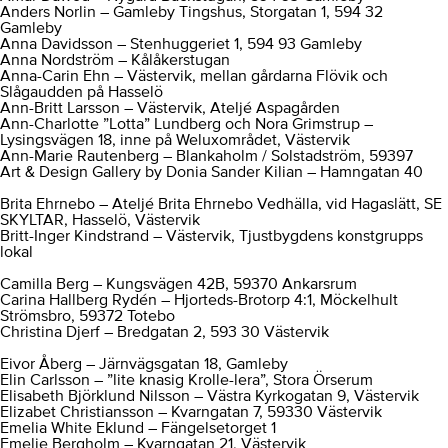
Anders Norlin – Gamleby Tingshus, Storgatan 1, 594 32
Gamleby
Anna Davidsson – Stenhuggeriet 1, 594 93 Gamleby
Anna Nordström – Kålåkerstugan
Anna-Carin Ehn – Västervik, mellan gårdarna Flövik och
Slågaudden på Hasselö
Ann-Britt Larsson – Västervik, Ateljé Aspagården
Ann-Charlotte ”Lotta” Lundberg och Nora Grimstrup –
Lysingsvägen 18, inne på Weluxområdet, Västervik
Ann-Marie Rautenberg – Blankaholm / Solstadström, 59397
Art & Design Gallery by Donia Sander Kilian – Hamngatan 40
Brita Ehrnebo – Ateljé Brita Ehrnebo Vedhälla, vid Hagaslätt, SE
SKYLTAR, Hasselö, Västervik
Britt-Inger Kindstrand – Västervik, Tjustbygdens konstgrupps
lokal
Camilla Berg – Kungsvägen 42B, 59370 Ankarsrum
Carina Hallberg Rydén – Hjorteds-Brotorp 4:1, Möckelhult
Strömsbro, 59372 Totebo
Christina Djerf – Bredgatan 2, 593 30 Västervik
Eivor Åberg – Järnvägsgatan 18, Gamleby
Elin Carlsson – ”lite knasig Krolle-lera”, Stora Örserum
Elisabeth Björklund Nilsson – Västra Kyrkogatan 9, Västervik
Elizabet Christiansson – Kvarngatan 7, 59330 Västervik
Emelia White Eklund – Fängelsetorget 1
Emelie Bergholm – Kvarngatan 21, Västervik