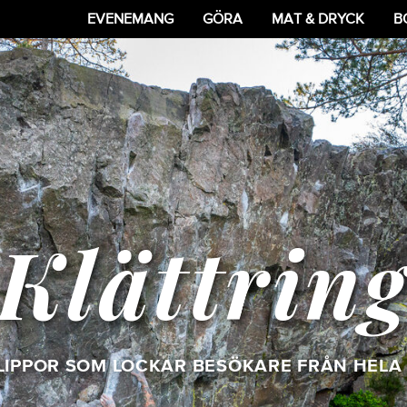
EVENEMANG
GÖRA
MAT & DRYCK
B
Klättrin
LIPPOR SOM LOCKAR BESÖKARE FRÅN HELA