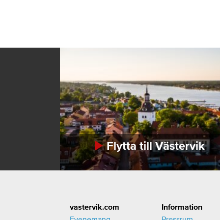
Flytta till Västervik
Footer
vastervik.com
Information
Evenemang
Pressrum