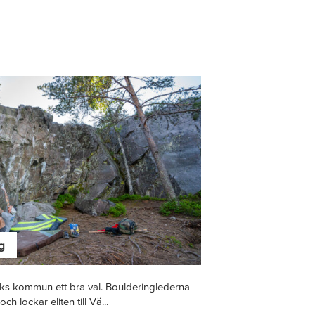
g
viks kommun ett bra val. Boulderinglederna
h lockar eliten till Vä...