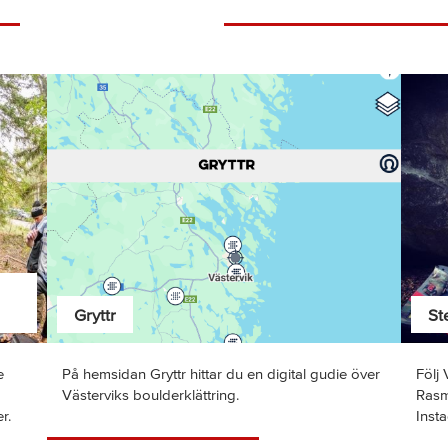
Gryttr
St
e
På hemsidan Gryttr hittar du en digital gudie över
Följ 
Västerviks boulderklättring.
Rasm
r.
Inst