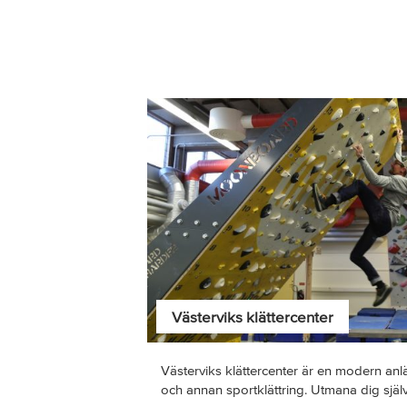
Västerviks klättercenter
Västerviks klättercenter är en modern an
och annan sportklättring. Utmana dig själv