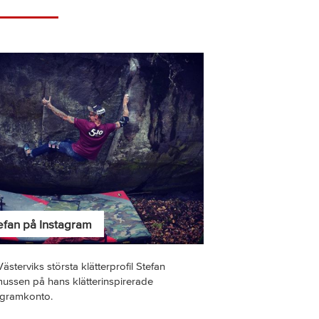
efan på Instagram
Västerviks största klätterprofil Stefan
ussen på hans klätterinspirerade
agramkonto.