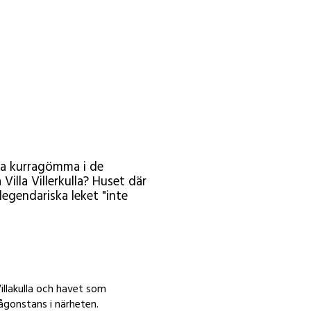
eka kurragömma i de
illa Villerkulla? Huset där
egendariska leket "inte
llakulla och havet som
någonstans i närheten.