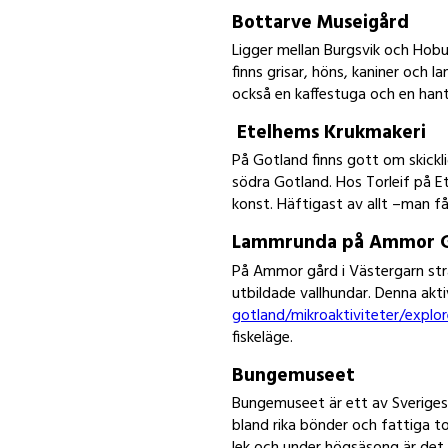
Bottarve Museigård
Ligger mellan Burgsvik och Hobu
finns grisar, höns, kaniner och l
också en kaffestuga och en hant
Etelhems Krukmakeri
På Gotland finns gott om skickl
södra Gotland. Hos Torleif på Et
konst. Häftigast av allt –man få
Lammrunda på Ammor Gå
På Ammor gård i Västergarn st
utbildade vallhundar. Denna akt
gotland/mikroaktiviteter/explore
fiskeläge.
Bungemuseet
Bungemuseet är ett av Sveriges 
bland rika bönder och fattiga to
lek och under högsäsong är det 