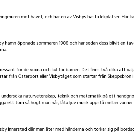
 ringmuren mot havet, och har en av Visbys bästa lekplatser. Här 
sby hamn öppnade sommaren 1988 och har sedan dess blivit en fav
rna.
tressant för de vuxna och kul för barnen. Det finns två olika att vä
rtar från Österport eller Visbytåget som startar från Skeppsbron 
 undersöka naturvetenskap, teknik och matematik på ett handgripl
gga ett torn så högt man når, låta ljuv musik uppstå mellan vänner
isby innerstad där man äter med händerna och torkar sig på bords