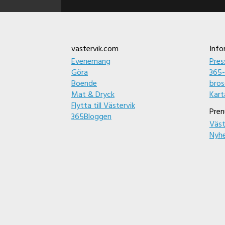
Footer
vastervik.com
Info
Evenemang
Pres
Göra
365-
Boende
bros
Mat & Dryck
Kart
Flytta till Västervik
Pren
365Bloggen
Väst
Nyh