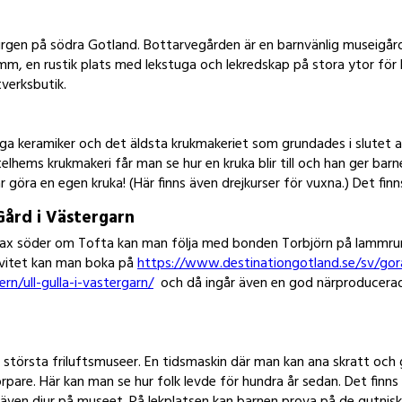
rgen på södra Gotland. Bottarvegården är en barnvänlig museigård 
amm, en rustik plats med lekstuga och lekredskap på stora ytor för b
verksbutik.
iga keramiker och det äldsta krukmakeriet som grundades i slutet a
elhems krukmakeri får man se hur en kruka blir till och han ger barn
r göra en egen kruka! (Här finns även drejkurser för vuxna.) Det fin
rd i Västergarn
rax söder om Tofta kan man följa med bonden Torbjörn på lammr
ivitet kan man boka på
https://www.destinationgotland.se/sv/gor
rn/ull-gulla-i-vastergarn/
och då ingår även en god närproducerad 
största friluftsmuseer. En tidsmaskin där man kan ana skratt och g
rpare. Här kan man se hur folk levde för hundra år sedan. Det finns 
även djur på museet. På lekplatsen kan barnen prova på de gutniska