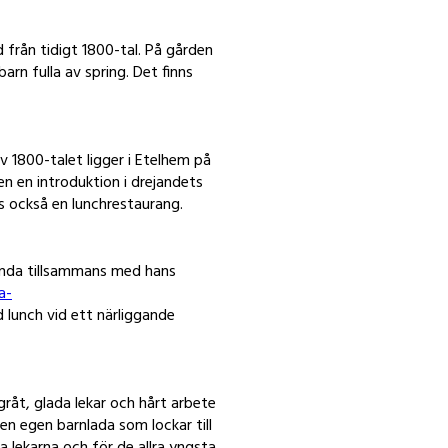
från tidigt 1800-tal. På gården
arn fulla av spring. Det finns
v 1800-talet ligger i Etelhem på
en en introduktion i drejandets
ns också en lunchrestaurang.
unda tillsammans med hans
a-
lunch vid ett närliggande
råt, glada lekar och hårt arbete
en egen barnlada som lockar till
 lekarna och för de allra yngsta