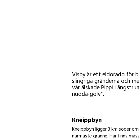
Visby är ett eldorado för 
slingriga gränderna och me
vår älskade Pippi Långstru
nudda-golv".
Kneippbyn
Kneippbyn ligger 3 km söder om
närmaste granne. Här finns masso