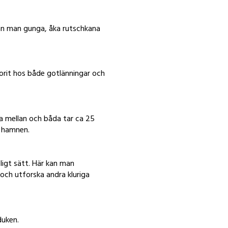
kan man gunga, åka rutschkana
orit hos både gotlänningar och
lja mellan och båda tar ca 25
i hamnen.
igt sätt. Här kan man
 och utforska andra kluriga
duken.