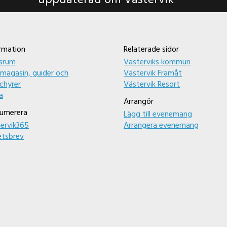
uppdaterad om Västervik
rmation
Relaterade sidor
srum
Västerviks kommun
magasin, guider och
Västervik Framåt
chyrer
Västervik Resort
a
Arrangör
umerera
Lägg till evenemang
ervik365
Arrangera evenemang
etsbrev