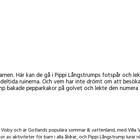
barnen. Här kan de gå i Pippi Långstrumps fotspår och l
deltida ruinerna. Och vem har inte drömt om att besöka V
mp bakade pepparkakor på golvet och lekte den numera l
 Visby och är Gotlands populära sommar & vattenland, med Villa Vi
r av aktiviteter för barn i alla åldrar, och Pippi Långstrump lurar 