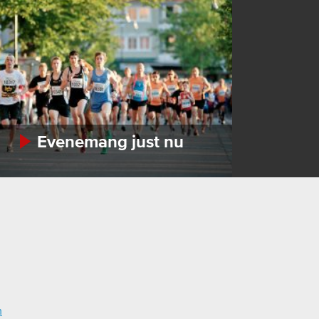
Evenemang just nu
m