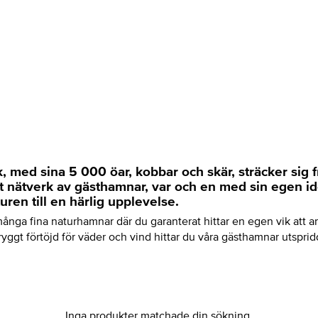
k, med sina 5 000 öar, kobbar och skär, sträcker sig
Ett nätverk av gästhamnar, var och en med sin egen id
uren till en härlig upplevelse.
ånga fina naturhamnar där du garanterat hittar en egen vik att an
 tryggt förtöjd för väder och vind hittar du våra gästhamnar utspri
Inga produkter matchade din sökning.