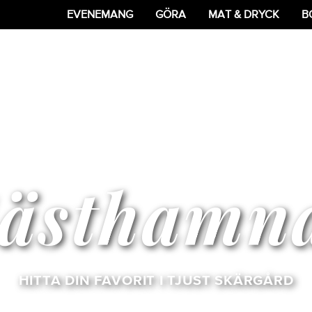
EVENEMANG
GÖRA
MAT & DRYCK
B
ästhamn
HITTA DIN FAVORIT I TJUST SKÄRGÅRD