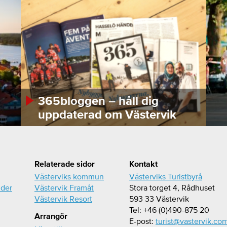
365bloggen – håll dig
uppdaterad om Västervik
Relaterade sidor
Kontakt
Västerviks kommun
Västerviks Turistbyrå
ider
Västervik Framåt
Stora torget 4, Rådhuset
Västervik Resort
593 33 Västervik
Tel: +46 (0)490-875 20
Arrangör
E-post:
turist@vastervik.co