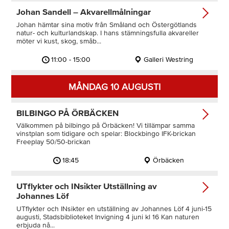
Johan Sandell – Akvarellmålningar
Johan hämtar sina motiv från Småland och Östergötlands
natur- och kulturlandskap. I hans stämningsfulla akvareller
möter vi kust, skog, småb...
11:00 - 15:00
Galleri Westring
MÅNDAG 10 AUGUSTI
BILBINGO PÅ ÖRBÄCKEN
Välkommen på bilbingo på Örbäcken! Vi tillämpar samma
vinstplan som tidigare och spelar: Blockbingo IFK-brickan
Freeplay 50/50-brickan
18:45
Örbäcken
UTflykter och INsikter Utställning av
Johannes Löf
UTflykter och INsikter en utställning av Johannes Löf 4 juni-15
augusti, Stadsbiblioteket Invigning 4 juni kl 16 Kan naturen
erbjuda nå...