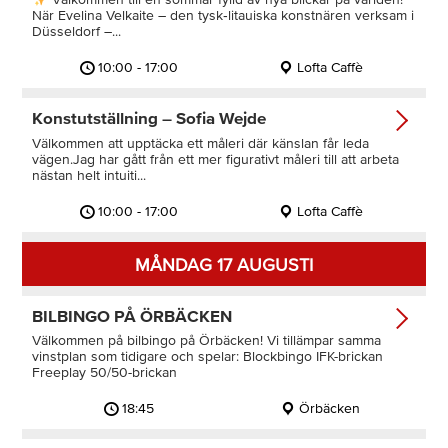
När Evelina Velkaite – den tysk‑litauiska konstnären verksam i
Düsseldorf –...
10:00 - 17:00
Lofta Caffè
Konstutställning – Sofia Wejde
Välkommen att upptäcka ett måleri där känslan får leda
vägen.Jag har gått från ett mer figurativt måleri till att arbeta
nästan helt intuiti...
10:00 - 17:00
Lofta Caffè
MÅNDAG 17 AUGUSTI
BILBINGO PÅ ÖRBÄCKEN
Välkommen på bilbingo på Örbäcken! Vi tillämpar samma
vinstplan som tidigare och spelar: Blockbingo IFK-brickan
Freeplay 50/50-brickan
18:45
Örbäcken