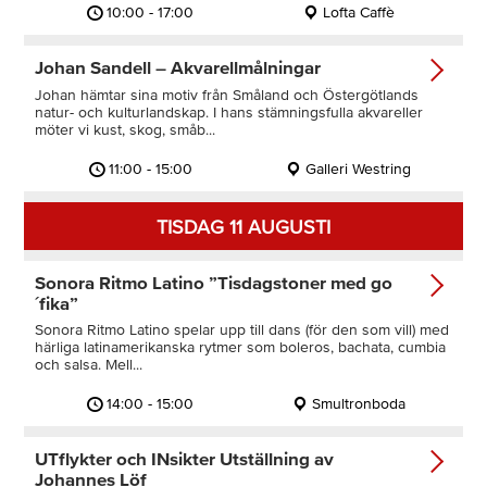
10:00 - 17:00
Lofta Caffè
Johan Sandell – Akvarellmålningar
Johan hämtar sina motiv från Småland och Östergötlands
natur- och kulturlandskap. I hans stämningsfulla akvareller
möter vi kust, skog, småb...
11:00 - 15:00
Galleri Westring
TISDAG 11 AUGUSTI
Sonora Ritmo Latino ”Tisdagstoner med go
´fika”
Sonora Ritmo Latino spelar upp till dans (för den som vill) med
härliga latinamerikanska rytmer som boleros, bachata, cumbia
och salsa. Mell...
14:00 - 15:00
Smultronboda
UTflykter och INsikter Utställning av
Johannes Löf