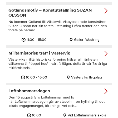
Gotlandsmotiv – Konstutställning SUZAN
OLSSON
Nu kommer Gotland till Västervik Visbybaserade konstnären
Suzan Olsson har sin första utställning i våra trakter och den
första på närmar...
11:00 - 15:00
Galleri Westring
Militärhistorisk träff i Västervik
Västerviks militärhistoriska förening hälsar allmänheten
välkomna till "öppet hus" i vårt fältläger, detta är vår 7:e årliga
militärhistoris...
10:00 - 16:00
Västerviks flygplats
Loftahammarsdagen
Den 15 augusti fylls Loftahammar med liv
när Loftahammarsdagen går av stapeln – en hyllning till det
lokala engagemanget, föreningslivet och...
10:00
Vid Loftahammars skola