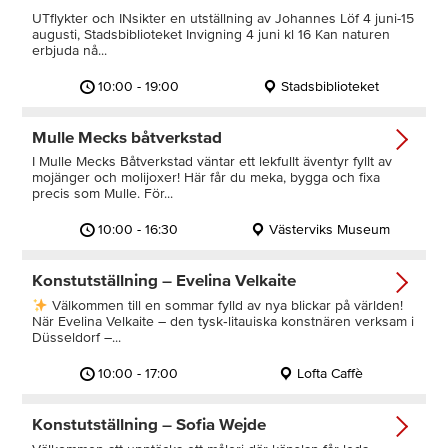
UTflykter och INsikter en utställning av Johannes Löf 4 juni-15
augusti, Stadsbiblioteket Invigning 4 juni kl 16 Kan naturen
erbjuda nå...
10:00 - 19:00
Stadsbiblioteket
Mulle Mecks båtverkstad
I Mulle Mecks Båtverkstad väntar ett lekfullt äventyr fyllt av
mojänger och molijoxer! Här får du meka, bygga och fixa
precis som Mulle. För...
10:00 - 16:30
Västerviks Museum
Konstutställning – Evelina Velkaite
Välkommen till en sommar fylld av nya blickar på världen!
När Evelina Velkaite – den tysk‑litauiska konstnären verksam i
Düsseldorf –...
10:00 - 17:00
Lofta Caffè
Konstutställning – Sofia Wejde