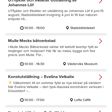
Johannes Löf
UTflykter och INsikter en utställning av Johannes Löf 4 juni-15
augusti, Stadsbiblioteket Invigning 4 juni kl 16 Kan naturen
erbjuda nå...
10:00 - 19:00
Stadsbiblioteket
Mulle Mecks båtverkstad
I Mulle Mecks Båtverkstad väntar ett lekfullt äventyr fyllt av
mojänger och molijoxer! Här får du meka, bygga och fixa
precis som Mulle. För...
10:00 - 16:30
Västerviks Museum
Konstutställning – Evelina Velkaite
Välkommen till en sommar fylld av nya blickar på världen!
När Evelina Velkaite – den tysk‑litauiska konstnären verksam i
Düsseldorf –...
10:00 - 17:00
Lofta Caffè