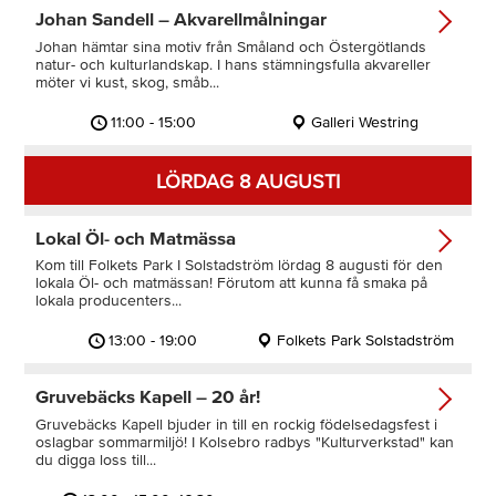
Johan Sandell – Akvarellmålningar
Johan hämtar sina motiv från Småland och Östergötlands
natur- och kulturlandskap. I hans stämningsfulla akvareller
möter vi kust, skog, småb...
11:00 - 15:00
Galleri Westring
LÖRDAG 8 AUGUSTI
Lokal Öl- och Matmässa
Kom till Folkets Park I Solstadström lördag 8 augusti för den
lokala Öl- och matmässan! Förutom att kunna få smaka på
lokala producenters...
13:00 - 19:00
Folkets Park Solstadström
Gruvebäcks Kapell – 20 år!
Gruvebäcks Kapell bjuder in till en rockig födelsedagsfest i
oslagbar sommarmiljö! I Kolsebro radbys "Kulturverkstad" kan
du digga loss till...