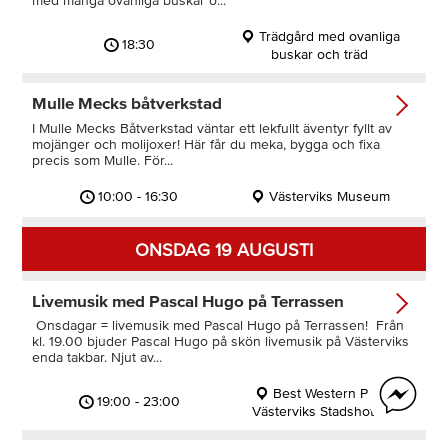
med många ovanliga buskar o...
Trädgård med ovanliga
18:30
buskar och träd
Mulle Mecks båtverkstad
I Mulle Mecks Båtverkstad väntar ett lekfullt äventyr fyllt av
mojänger och molijoxer! Här får du meka, bygga och fixa
precis som Mulle. För...
10:00 - 16:30
Västerviks Museum
ONSDAG 19 AUGUSTI
Livemusik med Pascal Hugo på Terrassen
Onsdagar = livemusik med Pascal Hugo på Terrassen! Från
kl. 19.00 bjuder Pascal Hugo på skön livemusik på Västerviks
enda takbar. Njut av...
Best Western Plus
19:00 - 23:00
Västerviks Stadshotell