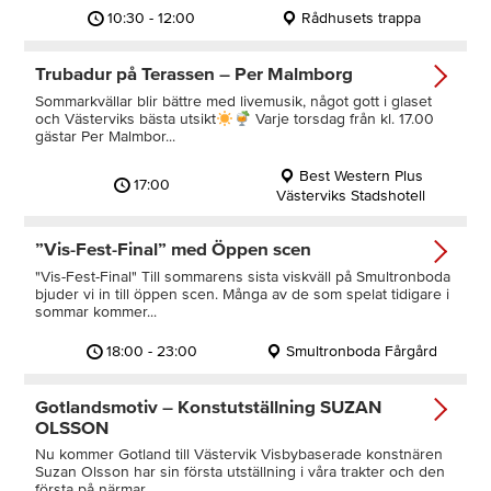
10:30 - 12:00
Rådhusets trappa
Trubadur på Terassen – Per Malmborg
Sommarkvällar blir bättre med livemusik, något gott i glaset
och Västerviks bästa utsikt
Varje torsdag från kl. 17.00
gästar Per Malmbor...
Best Western Plus
17:00
Västerviks Stadshotell
”Vis-Fest-Final” med Öppen scen
"Vis-Fest-Final" Till sommarens sista viskväll på Smultronboda
bjuder vi in till öppen scen. Många av de som spelat tidigare i
sommar kommer...
18:00 - 23:00
Smultronboda Fårgård
Gotlandsmotiv – Konstutställning SUZAN
OLSSON
Nu kommer Gotland till Västervik Visbybaserade konstnären
Suzan Olsson har sin första utställning i våra trakter och den
första på närmar...