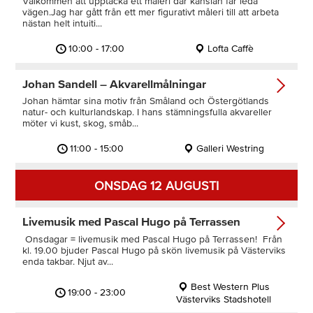
Välkommen att upptäcka ett måleri där känslan får leda
vägen.Jag har gått från ett mer figurativt måleri till att arbeta
nästan helt intuiti...
10:00 - 17:00
Lofta Caffè
Johan Sandell – Akvarellmålningar
Johan hämtar sina motiv från Småland och Östergötlands
natur- och kulturlandskap. I hans stämningsfulla akvareller
möter vi kust, skog, småb...
11:00 - 15:00
Galleri Westring
ONSDAG 12 AUGUSTI
Livemusik med Pascal Hugo på Terrassen
Onsdagar = livemusik med Pascal Hugo på Terrassen! Från
kl. 19.00 bjuder Pascal Hugo på skön livemusik på Västerviks
enda takbar. Njut av...
Best Western Plus
19:00 - 23:00
Västerviks Stadshotell