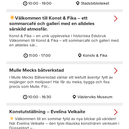
10:00 - 19:00
Stadsbiblioteket
Välkommen till Konst & Fika – ett
sommarcafé och galleri med en alldeles
särskild atmosfär.
Konst & Fika – en unik upplevelse i historiska Edsbruk
Välkommen till Konst & Fika – ett sommarcafé och galleri med
en alldeles sär...
11:00 - 17:00
Konstv & Fika
Mulle Mecks båtverkstad
I Mulle Mecks Båtverkstad väntar ett lekfullt äventyr fyllt av
mojänger och molijoxer! Här får du meka, bygga och fixa
precis som Mulle. För...
10:00 - 16:30
Västerviks Museum
Konstutställning – Evelina Velkaite
Välkommen till en sommar fylld av nya blickar på världen!
När Evelina Velkaite – den tysk‑litauiska konstnären verksam i
Düsseldorf –...