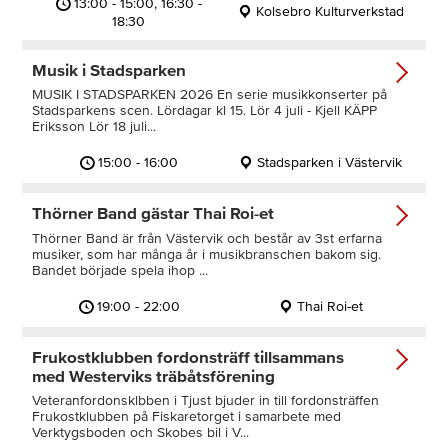
13:00 - 15:00, 16:30 -
Kolsebro Kulturverkstad
18:30
Musik i Stadsparken
MUSIK I STADSPARKEN 2026 En serie musikkonserter på
Stadsparkens scen. Lördagar kl 15. Lör 4 juli - Kjell KÄPP
Eriksson Lör 18 juli...
15:00 - 16:00
Stadsparken i Västervik
Thörner Band gästar Thai Roi-et
Thörner Band är från Västervik och består av 3st erfarna
musiker, som har många år i musikbranschen bakom sig.
Bandet började spela ihop ...
19:00 - 22:00
Thai Roi-et
Frukostklubben fordonsträff tillsammans
med Westerviks träbåtsförening
Veteranfordonsklbben i Tjust bjuder in till fordonsträffen
Frukostklubben på Fiskaretorget i samarbete med
Verktygsboden och Skobes bil i V...