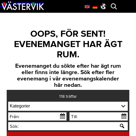
Till vastervik.com
Skip
Öppna
to
menyn
main
content
OOPS, FÖR SENT!
EVENEMANGET HAR ÄGT
RUM.
Evenemanget du sökte efter har ägt rum
eller finns inte längre. Sök efter fler
evenemang i vår evenemangskalender
här nedan.
118
träffar
Kategorier
Från:
Till:
Sök: