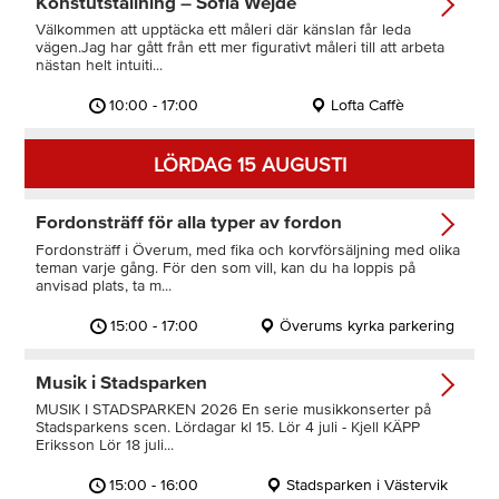
Konstutställning – Sofia Wejde
Välkommen att upptäcka ett måleri där känslan får leda
vägen.Jag har gått från ett mer figurativt måleri till att arbeta
nästan helt intuiti...
10:00 - 17:00
Lofta Caffè
LÖRDAG 15 AUGUSTI
Fordonsträff för alla typer av fordon
Fordonsträff i Överum, med fika och korvförsäljning med olika
teman varje gång. För den som vill, kan du ha loppis på
anvisad plats, ta m...
15:00 - 17:00
Överums kyrka parkering
Musik i Stadsparken
MUSIK I STADSPARKEN 2026 En serie musikkonserter på
Stadsparkens scen. Lördagar kl 15. Lör 4 juli - Kjell KÄPP
Eriksson Lör 18 juli...
15:00 - 16:00
Stadsparken i Västervik