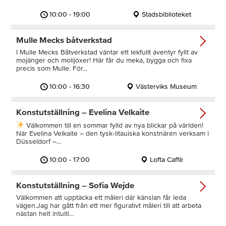
10:00 - 19:00
Stadsbiblioteket
Mulle Mecks båtverkstad
I Mulle Mecks Båtverkstad väntar ett lekfullt äventyr fyllt av
mojänger och molijoxer! Här får du meka, bygga och fixa
precis som Mulle. För...
10:00 - 16:30
Västerviks Museum
Konstutställning – Evelina Velkaite
Välkommen till en sommar fylld av nya blickar på världen!
När Evelina Velkaite – den tysk‑litauiska konstnären verksam i
Düsseldorf –...
10:00 - 17:00
Lofta Caffè
Konstutställning – Sofia Wejde
Välkommen att upptäcka ett måleri där känslan får leda
vägen.Jag har gått från ett mer figurativt måleri till att arbeta
nästan helt intuiti...