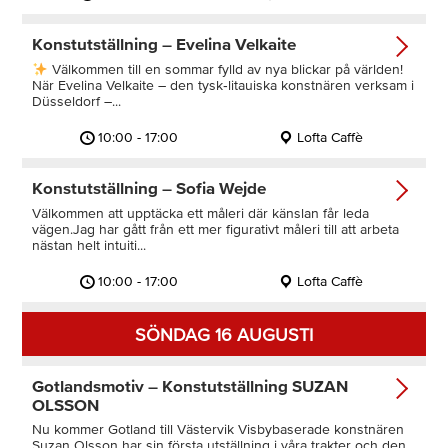
Konstutställning – Evelina Velkaite
Välkommen till en sommar fylld av nya blickar på världen!
När Evelina Velkaite – den tysk‑litauiska konstnären verksam i
Düsseldorf –...
10:00 - 17:00
Lofta Caffè
Konstutställning – Sofia Wejde
Välkommen att upptäcka ett måleri där känslan får leda
vägen.Jag har gått från ett mer figurativt måleri till att arbeta
nästan helt intuiti...
10:00 - 17:00
Lofta Caffè
SÖNDAG 16 AUGUSTI
Gotlandsmotiv – Konstutställning SUZAN
OLSSON
Nu kommer Gotland till Västervik Visbybaserade konstnären
Suzan Olsson har sin första utställning i våra trakter och den