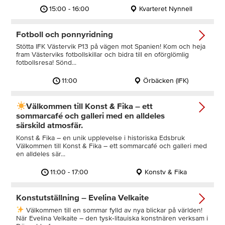
15:00 - 16:00
Kvarteret Nynnell
Fotboll och ponnyridning
Stötta IFK Västervik P13 på vägen mot Spanien! Kom och heja
fram Västerviks fotbollskillar och bidra till en oförglömlig
fotbollsresa! Sönd...
11:00
Örbäcken (IFK)
Välkommen till Konst & Fika – ett
sommarcafé och galleri med en alldeles
särskild atmosfär.
Konst & Fika – en unik upplevelse i historiska Edsbruk
Välkommen till Konst & Fika – ett sommarcafé och galleri med
en alldeles sär...
11:00 - 17:00
Konstv & Fika
Konstutställning – Evelina Velkaite
Välkommen till en sommar fylld av nya blickar på världen!
När Evelina Velkaite – den tysk‑litauiska konstnären verksam i