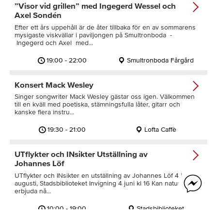
”Visor vid grillen” med Ingegerd Wessel och
Axel Sondén
Efter ett års uppehåll är de åter tillbaka för en av sommarens
mysigaste viskvällar i paviljongen på Smultronboda -
Ingegerd och Axel med...
19:00 - 22:00
Smultronboda Fårgård
Konsert Mack Wesley
Singer songwriter Mack Wesley gästar oss igen. Välkommen
till en kväll med poetiska, stämningsfulla låter, gitarr och
kanske flera instru...
19:30 - 21:00
Lofta Caffè
UTflykter och INsikter Utställning av
Johannes Löf
UTflykter och INsikter en utställning av Johannes Löf 4 juni-15
augusti, Stadsbiblioteket Invigning 4 juni kl 16 Kan naturen
erbjuda nå...
10:00 - 19:00
Stadsbiblioteket