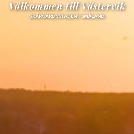
Välkommen till Västervik
SKÄRGÅRDSSTADEN I SMÅLAND