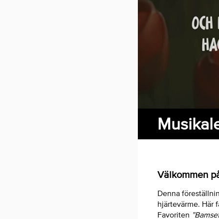
Musikale
Välkommen på 
Denna föreställni
hjärtevärme. Här f
Favoriten
”Bamsef