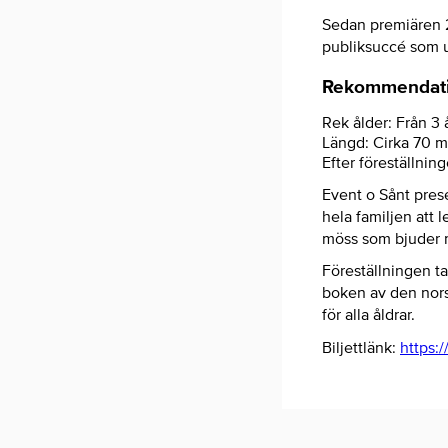
Sedan premiären 20
publiksuccé som u
Rekommendatio
Rek ålder: Från 3 
Längd: Cirka 70 m
Efter föreställning
Event o Sånt prese
hela familjen att
möss som bjuder m
Föreställningen ta
boken av den nors
för alla åldrar.
Biljettlänk:
https: