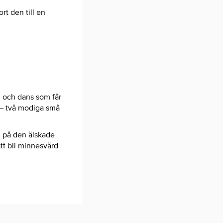
rt den till en
g och dans som får
 – två modiga små
d på den älskade
tt bli minnesvärd