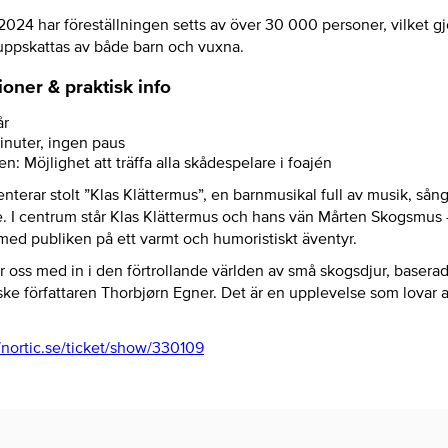
24 har föreställningen setts av över 30 000 personer, vilket gjo
ppskattas av både barn och vuxna.
ner & praktisk info
år
inuter, ingen paus
en: Möjlighet att träffa alla skådespelare i foajén
nterar stolt ”Klas Klättermus”, en barnmusikal full av musik, sån
 le. I centrum står Klas Klättermus och hans vän Mårten Skogsmus
ed publiken på ett varmt och humoristiskt äventyr.
r oss med in i den förtrollande världen av små skogsdjur, basera
ke författaren Thorbjørn Egner. Det är en upplevelse som lovar a
//nortic.se/ticket/show/330109