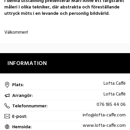
I denna utställning presenterar Mari-Anne ett färgstarkt
måleri i olika tekniker, där abstrakta och föreställande
uttryck möts i en levande och personlig bildvärld.
Välkommen!
INFORMATION
Lofta Caffè
Plats:
Lofta Caffè
Arrangör:
076 185 44 06
Telefonnummer:
info@lofta-caffe.com
E-post:
www.lofta-caffe.com
Hemsida: