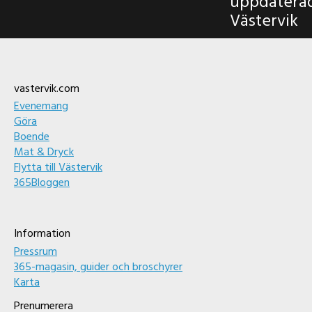
uppdatera
Västervik
Footer
vastervik.com
Evenemang
Göra
Boende
Mat & Dryck
Flytta till Västervik
365Bloggen
Information
Pressrum
365-magasin, guider och broschyrer
Karta
Prenumerera