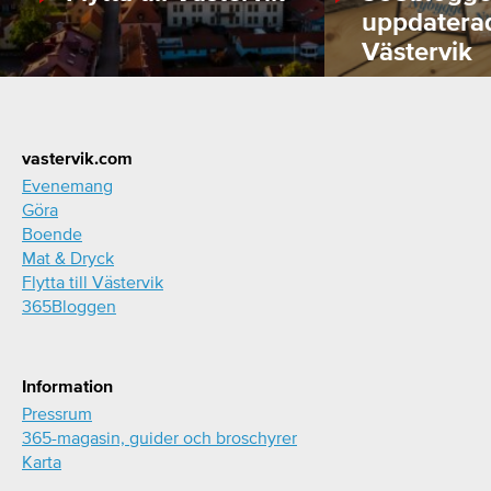
uppdatera
Västervik
Footer
vastervik.com
Evenemang
Göra
Boende
Mat & Dryck
Flytta till Västervik
365Bloggen
Information
Pressrum
365-magasin, guider och broschyrer
Karta