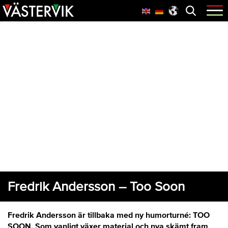
Hoppa
Skip
Hoppa
Öppna
menyn
till
to
till
huvudnavigering
main
sidfot
content
Fredrik Andersson – Too Soon
Fredrik Andersson är tillbaka med ny humorturné: TOO
SOON. Som vanligt växer material och nya skämt fram