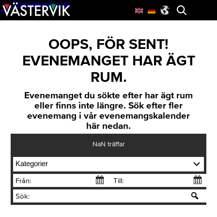
Till vastervik.com
Skip
Öppna
to
menyn
main
content
OOPS, FÖR SENT!
EVENEMANGET HAR ÄGT
RUM.
Evenemanget du sökte efter har ägt rum
eller finns inte längre. Sök efter fler
evenemang i vår evenemangskalender
här nedan.
NaN
träffar
Kategorier
Från:
Till:
Sök: