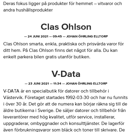
Deras fokus ligger på produkter för hemmet – vitvaror och
andra hushållsprodukter
Clas Ohlson
—
24 JUNI 2021
—
09:45
—
JOHAN ÖHRLING ELLTORP
Clas Ohlson smarta, enkla, praktiska och prisvärda varor för
ditt hem. På Clas Ohlson finns det något för alla. Du kan
enkelt parkera bilen gratis utanför butiken.
V-Data
—
23 JUNI 2021
—
11:34
—
JOHAN ÖHRLING ELLTORP
V-DATA är en specialbutik för datorer och tillbehör i
Västervik. Företaget startades 1992-03-30 och har nu funnits
i över 30 år. Det gör att de numera kan börjar räkna sig till de
äldre butikerna i Sverige. De säljer datorer och tillbehör från
leverantörer med hög kvalitet, utför service, installerar,
uppgraderar, ombyggnader och konsulttjänster. De lagerför
även förbrukningsvaror som bläck och toner till skrivare. De