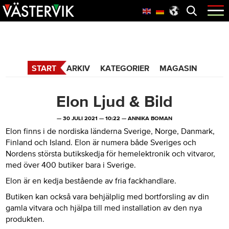
Hoppa
Skip
Hoppa
Öppna
menyn
till
to
till
huvudnavigering
main
sidfot
365 Bloggen
content
START
ARKIV
KATEGORIER
MAGASIN
Elon Ljud & Bild
—
30 JULI 2021
—
10:22
—
ANNIKA BOMAN
Elon finns i de nordiska länderna Sverige, Norge, Danmark,
Finland och Island. Elon är numera både Sveriges och
Nordens största butikskedja för hemelektronik och vitvaror,
med över 400 butiker bara i Sverige.
Elon är en kedja bestående av fria fackhandlare.
Butiken kan också vara behjälplig med bortforsling av din
gamla vitvara och hjälpa till med installation av den nya
produkten.