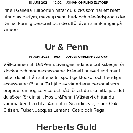
—
18 JUNI 2021
—
12:02
—
JOHAN ÖHRLING ELLTORP
Inne i Galleria Tullporten hittar du Kicks som har ett brett
utbud av parfym, makeup samt hud- och hårvårdsprodukter.
De har kunnig personal och de utför även sminkningar på
kunder.
Ur & Penn
—
16 JUNI 2021
—
10:01
—
JOHAN ÖHRLING ELLTORP
Välkommen till Ur&Penn, Sveriges ledande butikskedja för
klockor och modeaccessoarer. Från ett prisvärt sortiment
hittar du allt från stilrena till sportiga klockor och trendiga
accessoarer för alla. Ta hjälp av vår erfarna personal som
erbjuder en hög service och råd för att du ska hitta just det
du söker för din stil. Hos Ur&Penn i Västervik hittar du
varumärken från bl.a. Axcent of Scandinavia, Black Oak,
Citizen, Pulsar, Jacques Lemans, Casio och Regal.
Herberts Guld