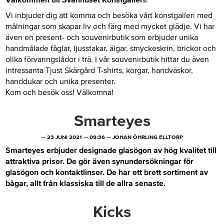
Vi inbjuder dig att komma och besöka vårt konstgalleri med
målningar som skapar liv och färg med mycket glädje. Vi har
även en present- och souvenirbutik som erbjuder unika
handmålade fåglar, ljusstakar, älgar, smyckeskrin, brickor och
olika förvaringslådor i trä. I vår souvenirbutik hittar du även
intressanta Tjust Skärgård T-shirts, korgar, handväskor,
handdukar och unika presenter.
Kom och besök oss! Välkomna!
Smarteyes
—
23 JUNI 2021
—
09:36
—
JOHAN ÖHRLING ELLTORP
Smarteyes erbjuder designade glasögon av hög kvalitet till
attraktiva priser. De gör även synundersökningar för
glasögon och kontaktlinser. De har ett brett sortiment av
bågar, allt från klassiska till de allra senaste.
Kicks