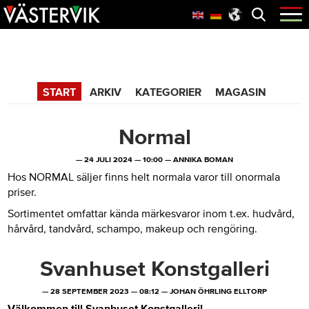
Hoppa
Skip
Hoppa
Öppna
menyn
till
to
till
huvudnavigering
main
sidfot
365 Bloggen
content
START
ARKIV
KATEGORIER
MAGASIN
Normal
—
24 JULI 2024
—
10:00
—
ANNIKA BOMAN
Hos NORMAL säljer finns helt normala varor till onormala
priser.
Sortimentet omfattar kända märkesvaror inom t.ex. hudvård,
hårvård, tandvård, schampo, makeup och rengöring.
Svanhuset Konstgalleri
—
28 SEPTEMBER 2023
—
08:12
—
JOHAN ÖHRLING ELLTORP
Välkommen till Svanhuset Konstgalleri!